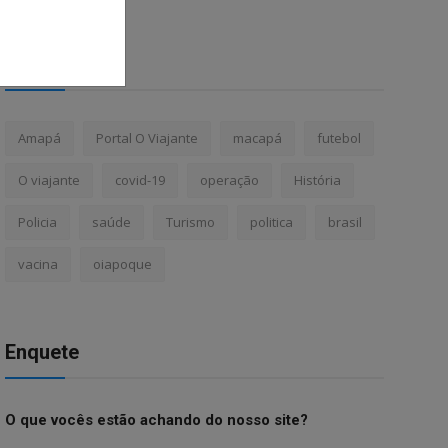
Tags
Amapá
Portal O Viajante
macapá
futebol
O viajante
covid-19
operação
História
Policia
saúde
Turismo
politica
brasil
vacina
oiapoque
Enquete
O que vocês estão achando do nosso site?