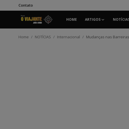
Contato
HOME
ARTIGOS
NOTÍCIA
Login
Registrar
Home
NOTÍCIAS
Internacional
Mudanças nas Barreiras 
Home
Contato
ARTIGOS
NOTÍCIAS
PODCASTS
GALERIA DE FOTOS
COLABORADORES