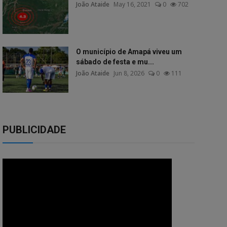
João Ataide
May 16, 2021
0
702
O município de Amapá viveu um
sábado de festa e mu...
João Ataide
Jun 8, 2026
0
111
PUBLICIDADE