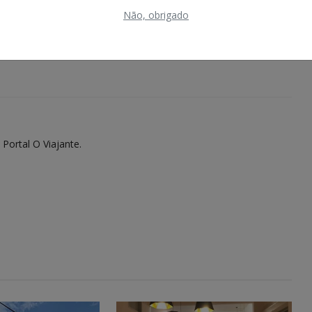
Não, obrigado
açado
Nervoso
Triste
Uau
 Portal O Viajante.