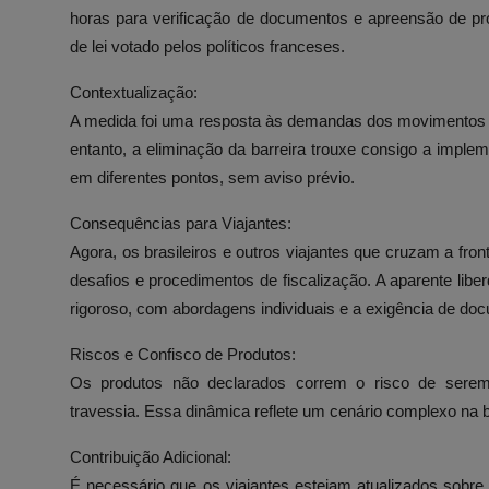
horas para verificação de documentos e apreensão de pr
de lei votado pelos políticos franceses.
Contextualização:
A medida foi uma resposta às demandas dos movimentos so
entanto, a eliminação da barreira trouxe consigo a impleme
em diferentes pontos, sem aviso prévio.
Consequências para Viajantes:
Agora, os brasileiros e outros viajantes que cruzam a fro
desafios e procedimentos de fiscalização. A aparente li
rigoroso, com abordagens individuais e a exigência de do
Riscos e Confisco de Produtos:
Os produtos não declarados correm o risco de sere
travessia. Essa dinâmica reflete um cenário complexo na b
Contribuição Adicional:
É necessário que os viajantes estejam atualizados sobr