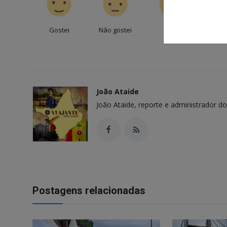
Gostei
Não gostei
Amei
Engr
João Ataide
João Ataide, reporte e administrador do
Postagens relacionadas