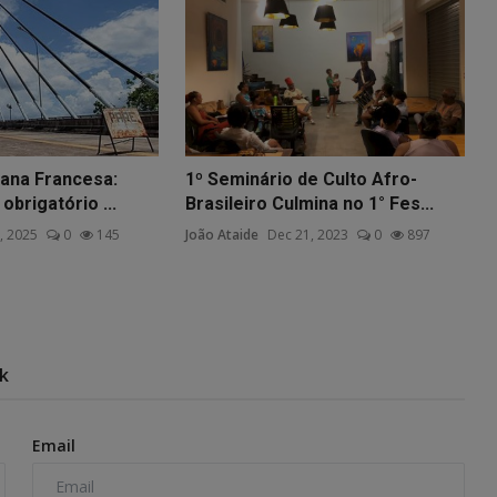
iana Francesa:
1º Seminário de Culto Afro-
obrigatório ...
Brasileiro Culmina no 1° Fes...
, 2025
0
145
João Ataide
Dec 21, 2023
0
897
k
Email