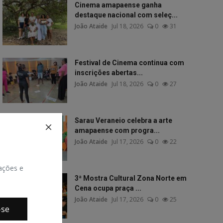
Cinema amapaense ganha
destaque nacional com seleç...
João Ataide
Jul 18, 2026
0
31
Festival de Cinema continua com
inscrições abertas...
João Ataide
Jul 18, 2026
0
27
Sarau Veraneio celebra a arte
amapaense com progra...
João Ataide
Jul 17, 2026
0
22
zações e
3ª Mostra Cultural Zona Norte em
Cena ocupa praça ...
João Ataide
Jul 17, 2026
0
25
-se