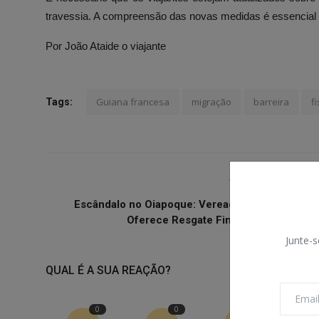
travessia. A compreensão das novas medidas é essencial p
Por João Ataide o viajante
Guiana francesa
migração
barreira
f
Tags:
ARTIGO ANTERIO
Escândalo no Oiapoque: Vereador Supostament
Oferece Resgate Financeiro para Sal..
Junte-s
QUAL É A SUA REAÇÃO?
0
0
0