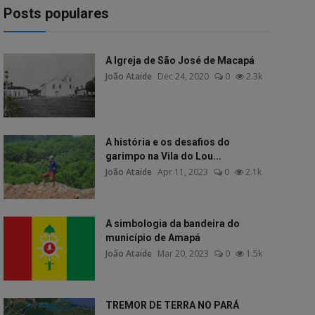
Posts populares
A Igreja de São José de Macapá
João Ataide
Dec 24, 2020
0
2.3k
A história e os desafios do
garimpo na Vila do Lou...
João Ataide
Apr 11, 2023
0
2.1k
A simbologia da bandeira do
município de Amapá
João Ataide
Mar 20, 2023
0
1.5k
TREMOR DE TERRA NO PARÁ