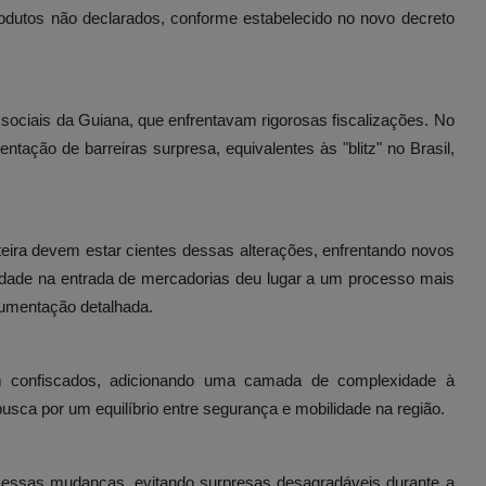
odutos não declarados, conforme estabelecido no novo decreto
ciais da Guiana, que enfrentavam rigorosas fiscalizações. No
ntação de barreiras surpresa, equivalentes às "blitz" no Brasil,
nteira devem estar cientes dessas alterações, enfrentando novos
berdade na entrada de mercadorias deu lugar a um processo mais
cumentação detalhada.
m confiscados, adicionando uma camada de complexidade à
usca por um equilíbrio entre segurança e mobilidade na região.
e essas mudanças, evitando surpresas desagradáveis durante a