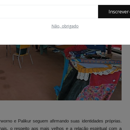
Inscrever
Não, obrigado
worno e Palikur seguem afirmando suas identidades próprias.
ais, o respeito aos mais velhos e a relação espiritual com a