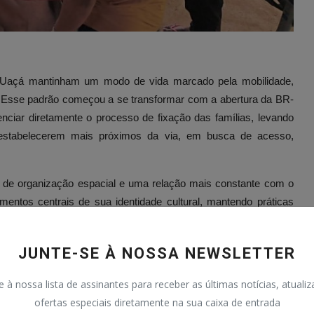
a Uaçá mantinham um modo de vida marcado pela mobilidade,
. Esse padrão começou a se transformar com a abertura da BR-
nciar diretamente o processo de fixação das famílias, levando
 estabelecerem mais próximos da via, em busca de acesso,
 de organização espacial e uma relação mais constante com o
entos centrais de sua identidade cultural, mantendo práticas
o.
JUNTE-SE À NOSSA NEWSLETTER
e à nossa lista de assinantes para receber as últimas notícias, atuali
ofertas especiais diretamente na sua caixa de entrada