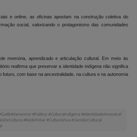
ais e online, as oficinas apostam na construção coletiva do
rmação social, valorizando o protagonismo das comunidades
e memória, aprendizado e articulação cultural. Em meio às
ório reafirma que preservar a identidade indígena não significa
 o futuro, com base na ancestralidade, na cultura e na autonomia
alibiMarworno #Palikur #CulturaIndígena #IdentidadeAncestral
ãoDeCultura #RedeFoliar #CulturaViva #GestãoCultural
al