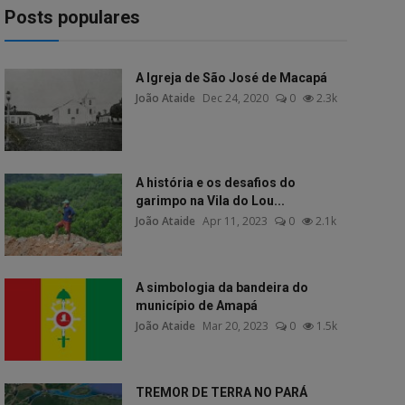
Posts populares
A Igreja de São José de Macapá
João Ataide
Dec 24, 2020
0
2.3k
A história e os desafios do
garimpo na Vila do Lou...
João Ataide
Apr 11, 2023
0
2.1k
A simbologia da bandeira do
município de Amapá
João Ataide
Mar 20, 2023
0
1.5k
TREMOR DE TERRA NO PARÁ