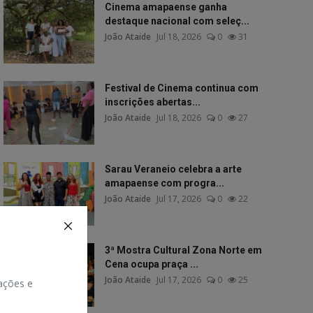
Cinema amapaense ganha
destaque nacional com seleç...
João Ataide
Jul 18, 2026
0
31
Festival de Cinema continua com
inscrições abertas...
João Ataide
Jul 18, 2026
0
27
Sarau Veraneio celebra a arte
amapaense com progra...
João Ataide
Jul 17, 2026
0
22
3ª Mostra Cultural Zona Norte em
Cena ocupa praça ...
João Ataide
Jul 17, 2026
0
25
zações e