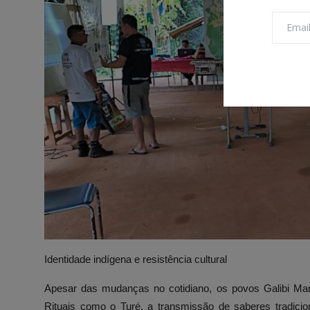
Identidade indígena e resistência cultural
Apesar das mudanças no cotidiano, os povos Galibi Mar
Rituais como o Turé, a transmissão de saberes tradicion