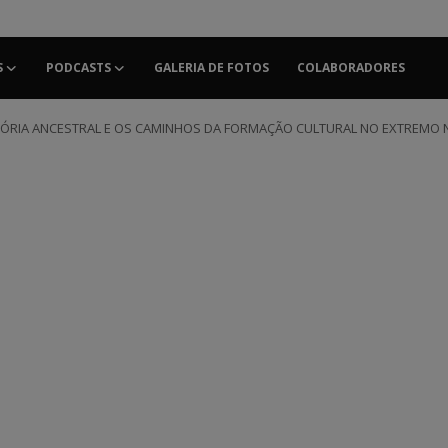
S
PODCASTS
GALERIA DE FOTOS
COLABORADORES
EMÓRIA ANCESTRAL E OS CAMINHOS DA FORMAÇÃO CULTURAL NO EXTREMO