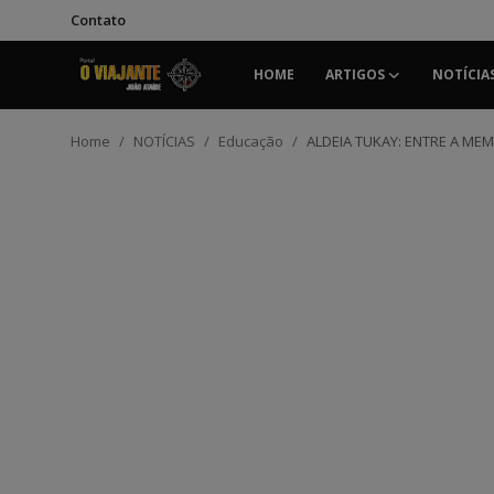
Contato
HOME
ARTIGOS
NOTÍCIA
Login
Registrar
Home
NOTÍCIAS
Educação
ALDEIA TUKAY: ENTRE A M
Home
Contato
ARTIGOS
NOTÍCIAS
PODCASTS
GALERIA DE FOTOS
COLABORADORES