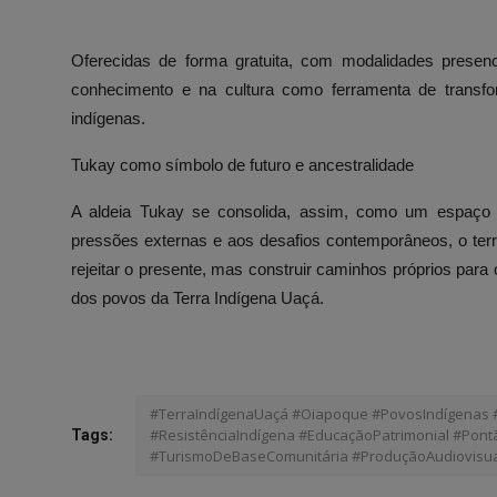
Oferecidas de forma gratuita, com modalidades presenci
conhecimento e na cultura como ferramenta de transfo
indígenas.
Tukay como símbolo de futuro e ancestralidade
A aldeia Tukay se consolida, assim, como um espaço d
pressões externas e aos desafios contemporâneos, o territ
rejeitar o presente, mas construir caminhos próprios para
dos povos da Terra Indígena Uaçá.
#TerraIndígenaUaçá #Oiapoque #PovosIndígenas #G
#ResistênciaIndígena #EducaçãoPatrimonial #Pont
Tags:
#TurismoDeBaseComunitária #ProduçãoAudiovisu