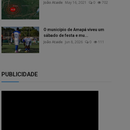
João Ataide
May 16, 2021
0
702
O município de Amapá viveu um
sábado de festa e mu...
João Ataide
Jun 8, 2026
0
111
PUBLICIDADE