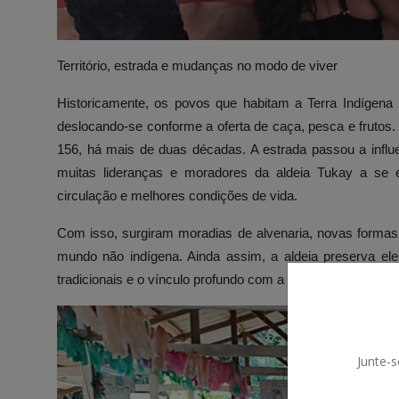
Território, estrada e mudanças no modo de viver
Historicamente, os povos que habitam a Terra Indígen
deslocando-se conforme a oferta de caça, pesca e frutos
156, há mais de duas décadas. A estrada passou a influe
muitas lideranças e moradores da aldeia Tukay a se
circulação e melhores condições de vida.
Com isso, surgiram moradias de alvenaria, novas formas
mundo não indígena. Ainda assim, a aldeia preserva elem
tradicionais e o vínculo profundo com a floresta e o territóri
Junte-s