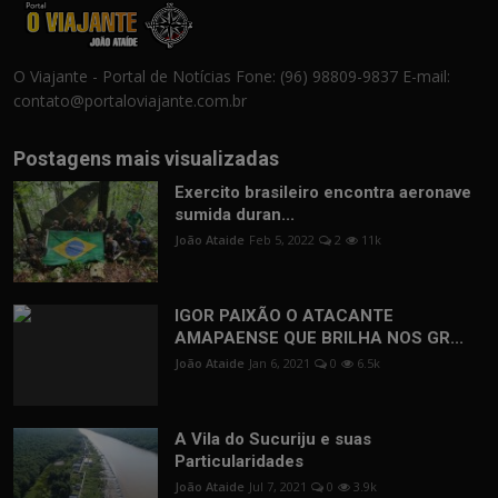
O Viajante - Portal de Notícias Fone: (96) 98809-9837 E-mail:
contato@portaloviajante.com.br
Postagens mais visualizadas
Exercito brasileiro encontra aeronave
sumida duran...
João Ataide
Feb 5, 2022
2
11k
IGOR PAIXÃO O ATACANTE
AMAPAENSE QUE BRILHA NOS GR...
João Ataide
Jan 6, 2021
0
6.5k
A Vila do Sucuriju e suas
Particularidades
João Ataide
Jul 7, 2021
0
3.9k