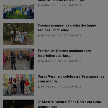
João Ataide
Jul 31, 2026
0
11
Cinema amapaense ganha destaque
nacional com seleç...
João Ataide
Jul 18, 2026
0
31
Festival de Cinema continua com
inscrições abertas...
João Ataide
Jul 18, 2026
0
27
Sarau Veraneio celebra a arte amapaense
com progra...
João Ataide
Jul 17, 2026
0
22
3ª Mostra Cultural Zona Norte em Cena
ocupa praça ...