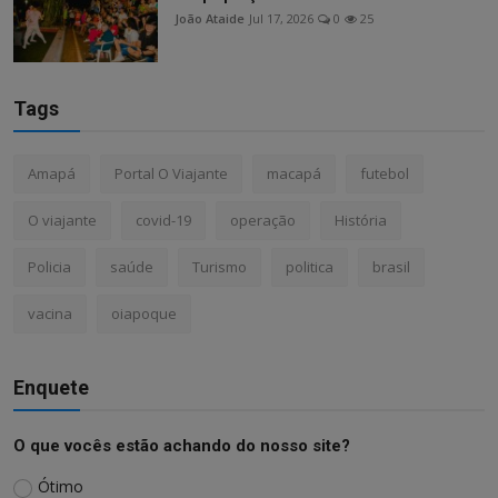
João Ataide
Jul 17, 2026
0
25
Tags
Amapá
Portal O Viajante
macapá
futebol
O viajante
covid-19
operação
História
Policia
saúde
Turismo
politica
brasil
vacina
oiapoque
Enquete
O que vocês estão achando do nosso site?
Ótimo