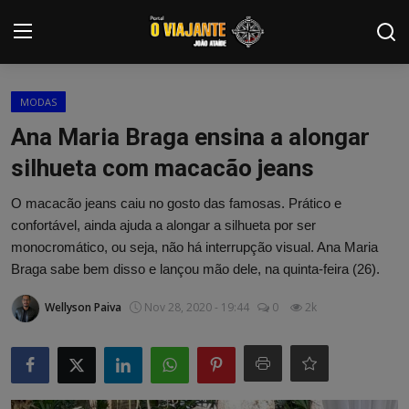
Login
Registrar
MODAS
Ana Maria Braga ensina a alongar
Home
silhueta com macacão jeans
Contato
O macacão jeans caiu no gosto das famosas. Prático e
confortável, ainda ajuda a alongar a silhueta por ser
ARTIGOS
monocromático, ou seja, não há interrupção visual. Ana Maria
Braga sabe bem disso e lançou mão dele, na quinta-feira (26).
NOTÍCIAS
Wellyson Paiva
Nov 28, 2020 - 19:44
0
2k
PODCASTS
GALERIA DE FOTOS
COLABORADORES