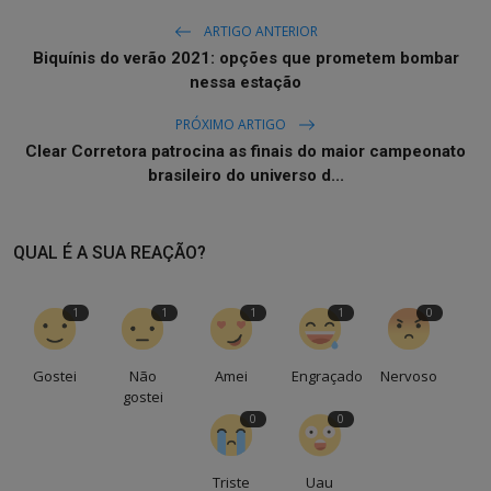
ARTIGO ANTERIOR
Biquínis do verão 2021: opções que prometem bombar
nessa estação
PRÓXIMO ARTIGO
Clear Corretora patrocina as finais do maior campeonato
brasileiro do universo d...
QUAL É A SUA REAÇÃO?
1
1
1
1
0
Gostei
Não
Amei
Engraçado
Nervoso
gostei
0
0
Triste
Uau