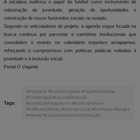
A iniciativa reafirma o papel do futebol como instrumento de
valorização da juventude, geração de oportunidades e
construção de novos horizontes sociais no estado.
Segundo os articuladores do projeto, a agenda segue focada na
busca contínua por parcerias e caminhos institucionais que
consolidem o evento no calendário esportivo amapaense,
reforçando o compromisso com políticas públicas voltadas à
juventude e à inclusão social.
Portal O Viajante
#OViajante #PortalOViajante #TaçaDasFavelas
#CufaAmapá #EsporteÉInclusão
#JuventudeAmapaense #FutebolDeBase
Tags:
#PolíticasPúblicas #InclusãoSocial #Periferias #Amapá
#Ameap #EsporteComoTransformação