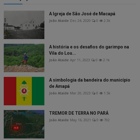
A Igreja de São José de Macapá
João Ataide
Dec 24, 2020
0
2.3k
A história e os desafios do garimpo na
Vila do Lou...
João Ataide
Apr 11, 2023
0
2.1k
A simbologia da bandeira do município
de Amapá
João Ataide
Mar 20, 2023
0
1.5k
TREMOR DE TERRA NO PARÁ
João Ataide
May 16, 2021
0
702