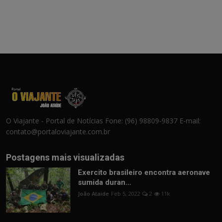
O Viajante - Portal de Notícias Fone: (96) 98809-9837 E-mail:
contato@portaloviajante.com.br
Postagens mais visualizadas
Exercito brasileiro encontra aeronave
sumida duran...
João Ataide
Feb 5, 2022
2
11k