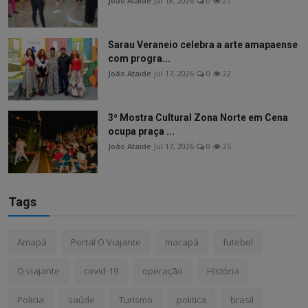
João Ataide
Jul 18, 2026
0
27
Sarau Veraneio celebra a arte amapaense
com progra...
João Ataide
Jul 17, 2026
0
22
3ª Mostra Cultural Zona Norte em Cena
ocupa praça ...
João Ataide
Jul 17, 2026
0
25
Tags
Amapá
Portal O Viajante
macapá
futebol
O viajante
covid-19
operação
História
Policia
saúde
Turismo
politica
brasil