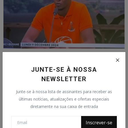
ASC TOURS realiza amistosos em Saint-Georges e
mira tít...
JUNTE-SE À NOSSA
João Ataide
Apr 14, 2025
0
103
NEWSLETTER
Junte-se à nossa lista de assinantes para receber as
últimas notícias, atualizações e ofertas especiais
diretamente na sua caixa de entrada
Inscrever-se