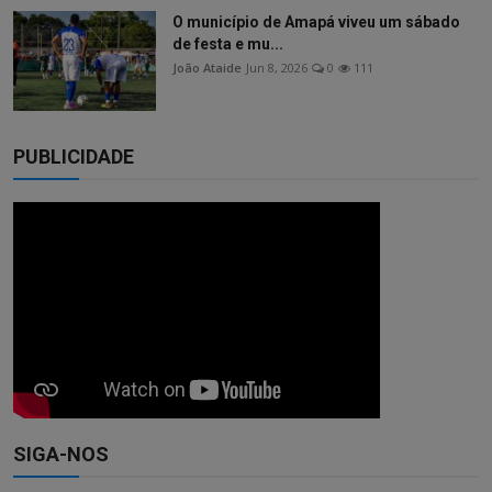
O município de Amapá viveu um sábado
de festa e mu...
João Ataide
Jun 8, 2026
0
111
PUBLICIDADE
SIGA-NOS