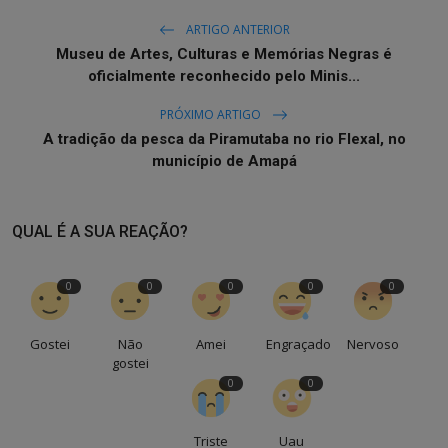
ARTIGO ANTERIOR
Museu de Artes, Culturas e Memórias Negras é
oficialmente reconhecido pelo Minis...
PRÓXIMO ARTIGO
A tradição da pesca da Piramutaba no rio Flexal, no
município de Amapá
QUAL É A SUA REAÇÃO?
0
0
0
0
0
Gostei
Não
Amei
Engraçado
Nervoso
gostei
0
0
Triste
Uau