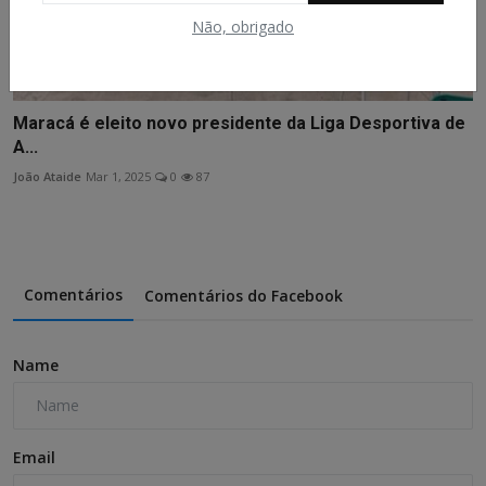
Não, obrigado
Maracá é eleito novo presidente da Liga Desportiva de
A...
João Ataide
Mar 1, 2025
0
87
Comentários
Comentários do Facebook
Name
Email