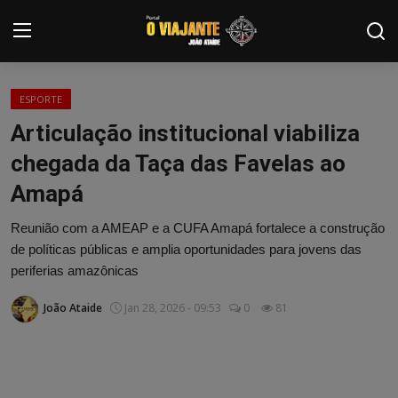
Login
Registrar
ESPORTE
Articulação institucional viabiliza
Home
chegada da Taça das Favelas ao
Contato
Amapá
ARTIGOS
Reunião com a AMEAP e a CUFA Amapá fortalece a construção
de políticas públicas e amplia oportunidades para jovens das
NOTÍCIAS
periferias amazônicas
PODCASTS
João Ataide
Jan 28, 2026 - 09:53
0
81
GALERIA DE FOTOS
COLABORADORES