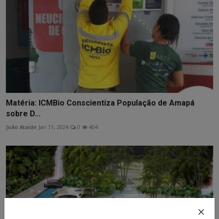
Matéria: ICMBio Conscientiza População de Amapá
sobre D...
João Ataide
Jan 11, 2024
0
404