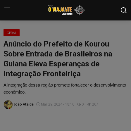
Login
Registrar
GERAL
Anúncio do Prefeito de Kourou
Home
Sobre Entrada de Brasileiros na
Contato
Guiana Eleva Esperanças de
Integração Fronteiriça
ARTIGOS
A integração dessa região promete fortalecer o desenvolvimento
NOTÍCIAS
econômico.
PODCASTS
João Ataide
Mar 29, 2024 - 18:10
0
207
GALERIA DE FOTOS
COLABORADORES