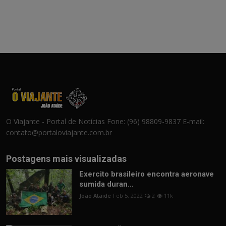
O Viajante - Portal de Notícias Fone: (96) 98809-9837 E-mail:
contato@portaloviajante.com.br
Postagens mais visualizadas
Exercito brasileiro encontra aeronave
sumida duran...
João Ataide
Feb 5, 2022
2
11k