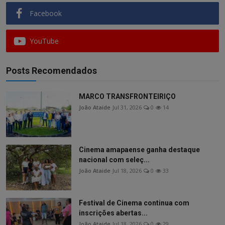
Facebook
YouTube
Posts Recomendados
MARCO TRANSFRONTEIRIÇO
João Ataide
Jul 31, 2026
0
14
Cinema amapaense ganha destaque
nacional com seleç...
João Ataide
Jul 18, 2026
0
33
Festival de Cinema continua com
inscrições abertas...
João Ataide
Jul 18, 2026
0
29