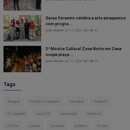
Sarau Veraneio celebra a arte amapaense
com progra...
João Ataide
Jul 17, 2026
0
23
3ª Mostra Cultural Zona Norte em Cena
ocupa praça ...
João Ataide
Jul 17, 2026
0
25
Tags
Amapá
Portal O Viajante
macapá
futebol
O viajante
covid-19
operação
História
Policia
saúde
Turismo
politica
brasil