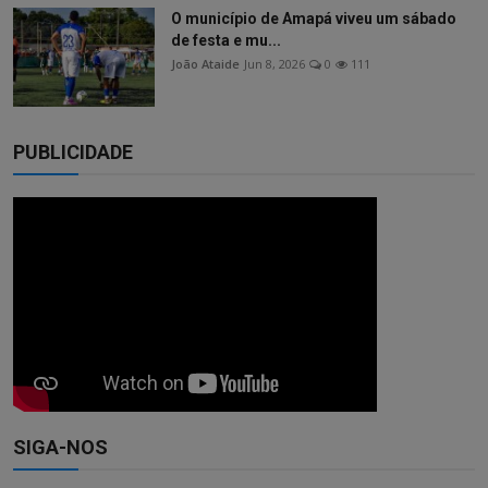
O município de Amapá viveu um sábado
de festa e mu...
João Ataide
Jun 8, 2026
0
111
PUBLICIDADE
SIGA-NOS