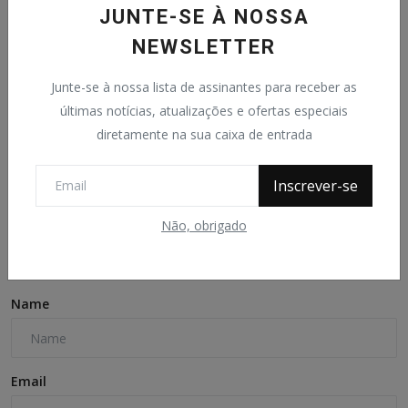
JUNTE-SE À NOSSA
NEWSLETTER
Junte-se à nossa lista de assinantes para receber as
últimas notícias, atualizações e ofertas especiais
Design Hoteleiro: O Futuro da Hospedagem
diretamente na sua caixa de entrada
João Ataide
Mar 14, 2024
0
691
Inscrever-se
Não, obrigado
Comentários
Comentários do Facebook
Name
Email