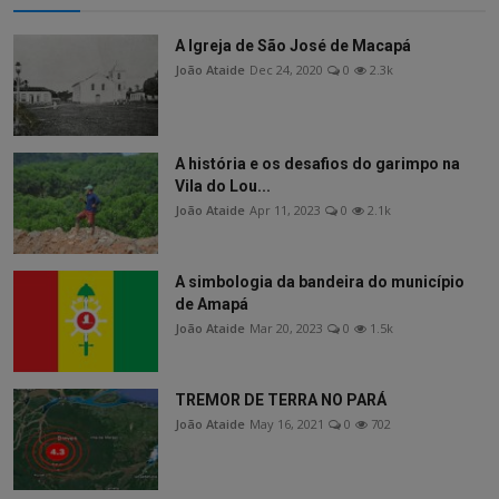
A Igreja de São José de Macapá
João Ataide
Dec 24, 2020
0
2.3k
A história e os desafios do garimpo na
Vila do Lou...
João Ataide
Apr 11, 2023
0
2.1k
A simbologia da bandeira do município
de Amapá
João Ataide
Mar 20, 2023
0
1.5k
TREMOR DE TERRA NO PARÁ
João Ataide
May 16, 2021
0
702