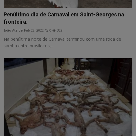
Penúltimo dia de Carnaval em Saint-Georges na
fronteira.
João Ataide
Feb 28, 2022
0
329
Na penúltima noite de Carnaval terminou com uma roda de
samba entre brasileiros,...