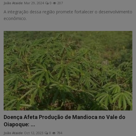
João Ataide
Mar 29, 2024
0
207
A integração dessa região promete fortalecer o desenvolvimento
econômico.
Doença Afeta Produção de Mandioca no Vale do
Oiapoque: ...
João Ataide
Oct 12, 2023
0
784