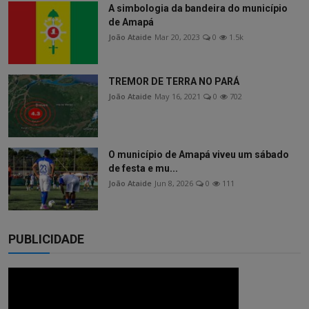
A simbologia da bandeira do município
de Amapá
João Ataide
Mar 20, 2023
0
1.5k
TREMOR DE TERRA NO PARÁ
João Ataide
May 16, 2021
0
702
O município de Amapá viveu um sábado
de festa e mu...
João Ataide
Jun 8, 2026
0
111
PUBLICIDADE