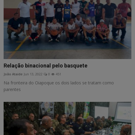
Relação binacional pelo basquete
João Ataide
Jun 13, 2022
0
451
Na fronteira do Oiapoque os dois lados se tratam como
parentes