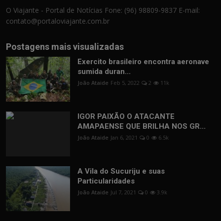
O Viajante - Portal de Notícias Fone: (96) 98809-9837 E-mail:
contato@portaloviajante.com.br
Postagens mais visualizadas
Exercito brasileiro encontra aeronave
sumida duran...
João Ataide
Feb 5, 2022
2
11k
IGOR PAIXÃO O ATACANTE
AMAPAENSE QUE BRILHA NOS GR...
João Ataide
Jan 6, 2021
0
6.5k
A Vila do Sucuriju e suas
Particularidades
João Ataide
Jul 7, 2021
0
3.9k