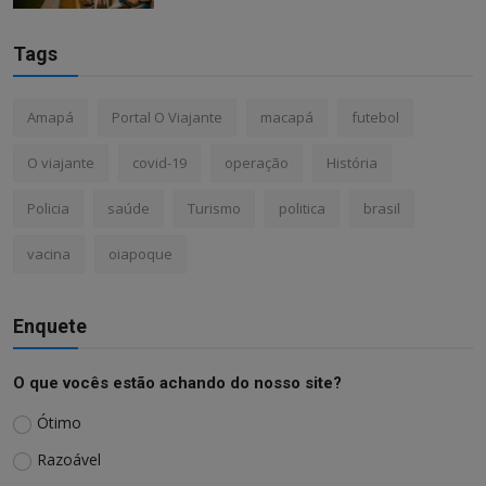
Tags
Amapá
Portal O Viajante
macapá
futebol
O viajante
covid-19
operação
História
Policia
saúde
Turismo
politica
brasil
vacina
oiapoque
Enquete
O que vocês estão achando do nosso site?
Ótimo
Razoável