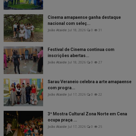
Cinema amapaense ganha destaque
nacional com seleç...
João Ataide
Jul 18, 2026
0
31
Festival de Cinema continua com
inscrições abertas...
João Ataide
Jul 18, 2026
0
27
Sarau Veraneio celebra a arte amapaense
com progra...
João Ataide
Jul 17, 2026
0
22
3ª Mostra Cultural Zona Norte em Cena
ocupa praça ...
João Ataide
Jul 17, 2026
0
25