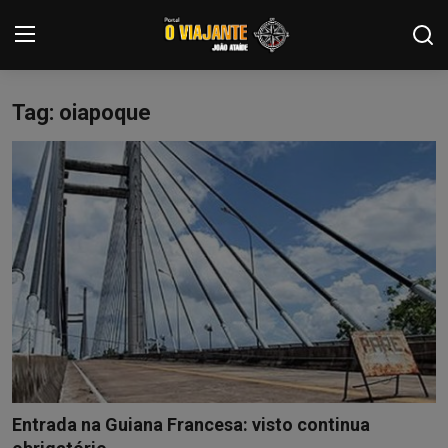
Tag: oiapoque
Login
Registrar
Home
Contato
ARTIGOS
NOTÍCIAS
PODCASTS
GALERIA DE FOTOS
Entrada na Guiana Francesa: visto continua
COLABORADORES