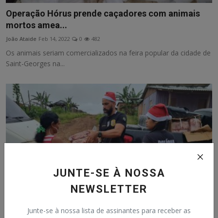
Operação Hórus prende caçadores com animais
mortos amea...
João Ataide
Feb 14, 2022
0
482
Os animais seriam comercializados na feira popular da cidade de
Saint-Georges na...
JUNTE-SE À NOSSA
NEWSLETTER
Junte-se à nossa lista de assinantes para receber as