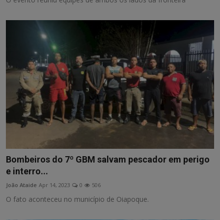
Bombeiros do 7º GBM salvam pescador em perigo
e interro...
João Ataide
Apr 14, 2023
0
506
O fato aconteceu no município de Oiapoque.