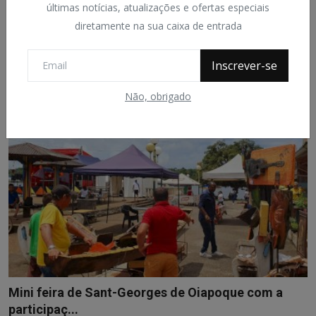
EM OIAPOQUE, GÊNEROS ALIMENTÍCIOS
últimas notícias, atualizações e ofertas especiais
APREENDIDOS DURANTE A...
diretamente na sua caixa de entrada
João Ataide
Dec 28, 2021
0
499
Por: Assessoria de Comunicação PC-AP
Inscrever-se
Não, obrigado
Mini feira de Sant-Georges de Oiapoque com a
participaç...