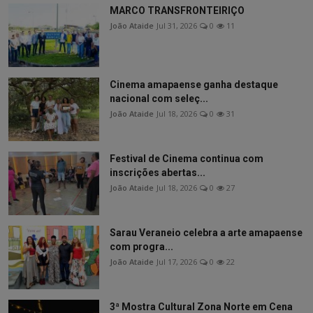
MARCO TRANSFRONTEIRIÇO
João Ataide
Jul 31, 2026
0
11
Cinema amapaense ganha destaque
nacional com seleç...
João Ataide
Jul 18, 2026
0
31
Festival de Cinema continua com
inscrições abertas...
João Ataide
Jul 18, 2026
0
27
Sarau Veraneio celebra a arte amapaense
com progra...
João Ataide
Jul 17, 2026
0
22
3ª Mostra Cultural Zona Norte em Cena