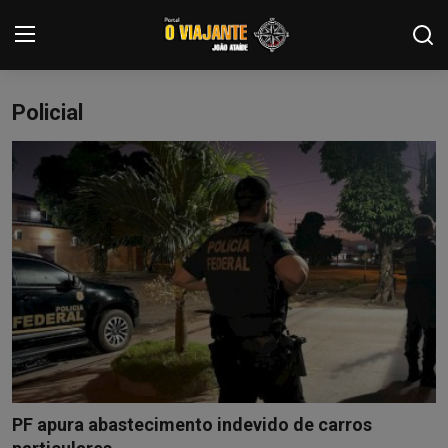
Policial
Login
Registrar
Home
Contato
ARTIGOS
NOTÍCIAS
PODCASTS
GALERIA DE FOTOS
PF apura abastecimento indevido de carros
COLABORADORES