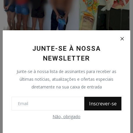
JUNTE-SE À NOSSA
EM CALÇOENE, POLÍCIA CIVIL PRENDE QUATRO
PESSOAS EM FLA...
NEWSLETTER
João Ataide
Jun 17, 2022
0
498
Junte-se à nossa lista de assinantes para receber as
Por: Assessoria de Comunicação PC-AP
últimas notícias, atualizações e ofertas especiais
diretamente na sua caixa de entrada
Inscrever-se
Não, obrigado