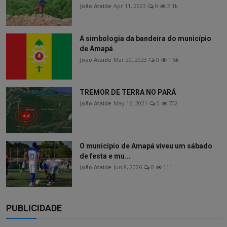
João Ataide
Apr 11, 2023
0
2.1k
A simbologia da bandeira do município
de Amapá
João Ataide
Mar 20, 2023
0
1.5k
TREMOR DE TERRA NO PARÁ
João Ataide
May 16, 2021
0
702
O município de Amapá viveu um sábado
de festa e mu...
João Ataide
Jun 8, 2026
0
111
PUBLICIDADE