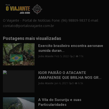
O Viajante - Portal de Notícias Fone: (96) 98809-9837 E-mail:
contato@portaloviajante.com.br
Postagens mais visualizadas
Exercito brasileiro encontra aeronave
sumida duran...
João Ataide
Feb 5, 2022
2
11k
IGOR PAIXÃO O ATACANTE
AMAPAENSE QUE BRILHA NOS GR...
João Ataide
Jan 6, 2021
0
6.5k
A Vila do Sucuriju e suas
Particularidades