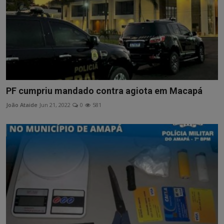
PF cumpriu mandado contra agiota em Macapá
João Ataide
Jun 21, 2022
0
581