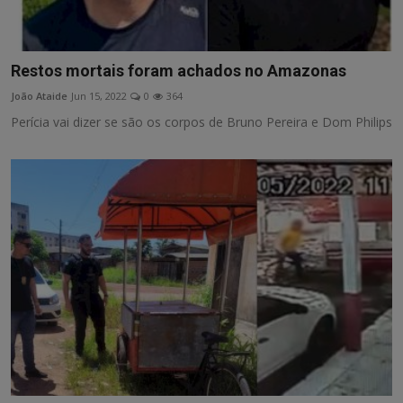
Restos mortais foram achados no Amazonas
João Ataide
Jun 15, 2022
0
364
Perícia vai dizer se são os corpos de Bruno Pereira e Dom Philips