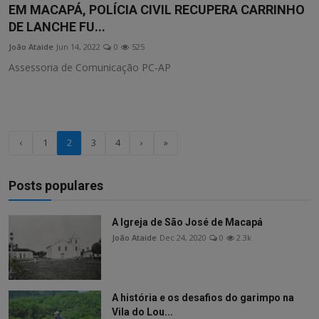
EM MACAPÁ, POLÍCIA CIVIL RECUPERA CARRINHO
DE LANCHE FU...
João Ataide
Jun 14, 2022
0
525
Assessoria de Comunicação PC-AP
‹
1
2
3
4
›
»
Posts populares
A Igreja de São José de Macapá
João Ataide
Dec 24, 2020
0
2.3k
A história e os desafios do garimpo na
Vila do Lou...