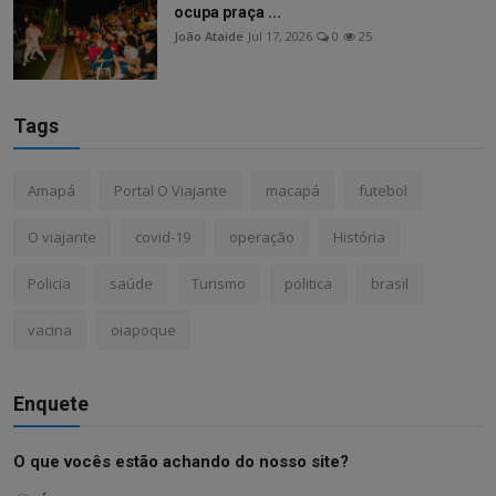
ocupa praça ...
João Ataide
Jul 17, 2026
0
25
Tags
Amapá
Portal O Viajante
macapá
futebol
O viajante
covid-19
operação
História
Policia
saúde
Turismo
politica
brasil
vacina
oiapoque
Enquete
O que vocês estão achando do nosso site?