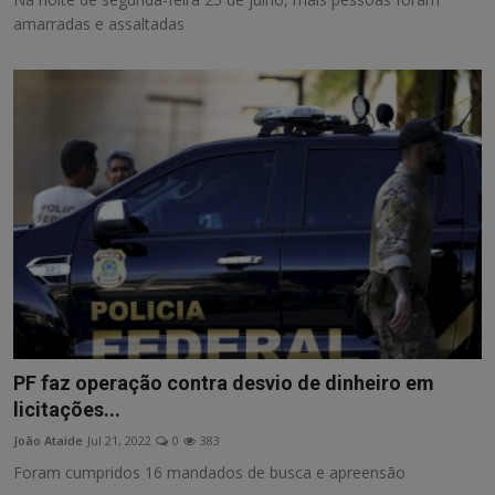
amarradas e assaltadas
PF faz operação contra desvio de dinheiro em
licitações...
João Ataide
Jul 21, 2022
0
383
Foram cumpridos 16 mandados de busca e apreensão