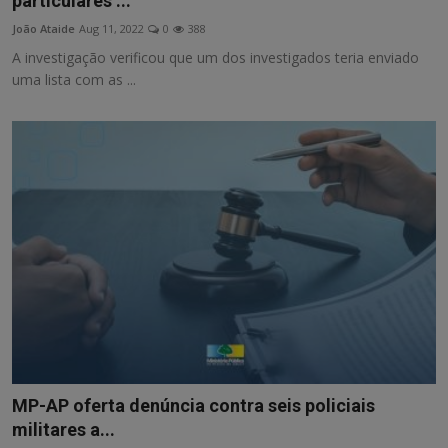
particulares ...
João Ataide
Aug 11, 2022
0
388
A investigação verificou que um dos investigados teria enviado
uma lista com as ...
MP-AP oferta denúncia contra seis policiais
militares a...