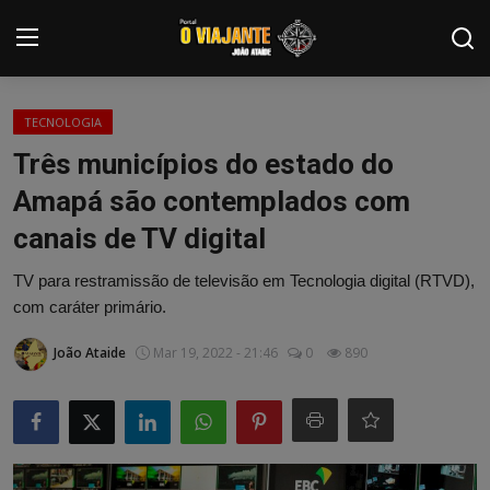
Login
Registrar
TECNOLOGIA
Três municípios do estado do
Home
Amapá são contemplados com
Contato
canais de TV digital
ARTIGOS
TV para restramissão de televisão em Tecnologia digital (RTVD),
com caráter primário.
NOTÍCIAS
João Ataide
Mar 19, 2022 - 21:46
0
890
PODCASTS
GALERIA DE FOTOS
COLABORADORES