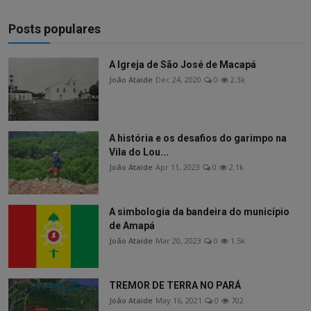
Posts populares
A Igreja de São José de Macapá
João Ataide
Dec 24, 2020
0
2.3k
A história e os desafios do garimpo na
Vila do Lou...
João Ataide
Apr 11, 2023
0
2.1k
A simbologia da bandeira do município
de Amapá
João Ataide
Mar 20, 2023
0
1.5k
TREMOR DE TERRA NO PARÁ
João Ataide
May 16, 2021
0
702