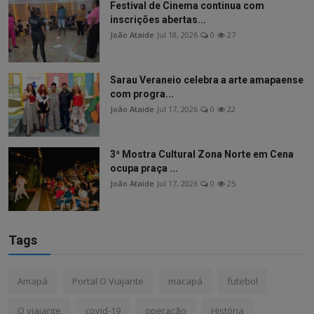
Festival de Cinema continua com
inscrições abertas...
João Ataide
Jul 18, 2026
0
27
Sarau Veraneio celebra a arte amapaense
com progra...
João Ataide
Jul 17, 2026
0
22
3ª Mostra Cultural Zona Norte em Cena
ocupa praça ...
João Ataide
Jul 17, 2026
0
25
Tags
Amapá
Portal O Viajante
macapá
futebol
O viajante
covid-19
operação
História