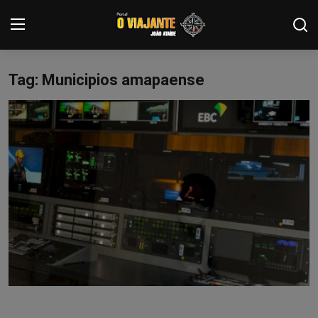
Tag: Municipios amapaense
Login
Registrar
Home
Contato
ARTIGOS
NOTÍCIAS
PODCASTS
GALERIA DE FOTOS
COLABORADORES