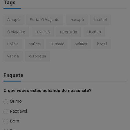
Tags
Amapá
Portal O Viajante
macapá
futebol
O viajante
covid-19
operação
História
Policia
saúde
Turismo
politica
brasil
vacina
oiapoque
Enquete
O que vocês estão achando do nosso site?
Ótimo
Razoável
Bom