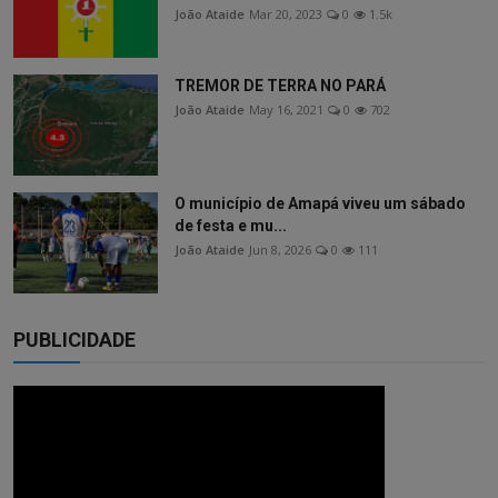
João Ataide
Mar 20, 2023
0
1.5k
TREMOR DE TERRA NO PARÁ
João Ataide
May 16, 2021
0
702
O município de Amapá viveu um sábado
de festa e mu...
João Ataide
Jun 8, 2026
0
111
PUBLICIDADE