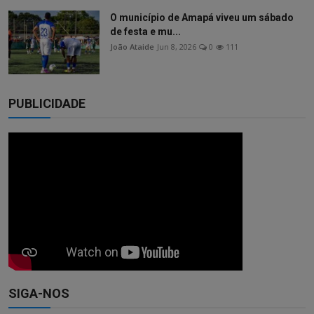
O município de Amapá viveu um sábado
de festa e mu...
João Ataide
Jun 8, 2026
0
111
PUBLICIDADE
SIGA-NOS