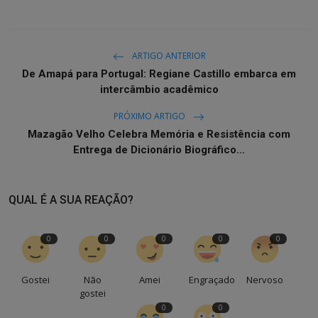
ARTIGO ANTERIOR
De Amapá para Portugal: Regiane Castillo embarca em
intercâmbio acadêmico
PRÓXIMO ARTIGO
Mazagão Velho Celebra Memória e Resistência com
Entrega de Dicionário Biográfico...
QUAL É A SUA REAÇÃO?
0
0
0
0
0
Gostei
Não
Amei
Engraçado
Nervoso
gostei
0
0