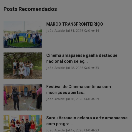
Posts Recomendados
MARCO TRANSFRONTEIRIÇO
João Ataide
Jul 31, 2026
0
14
Cinema amapaense ganha destaque
nacional com seleç...
João Ataide
Jul 18, 2026
0
33
Festival de Cinema continua com
inscrições abertas...
João Ataide
Jul 18, 2026
0
29
Sarau Veraneio celebra a arte amapaense
com progra...
João Ataide
Jul 17, 2026
0
23