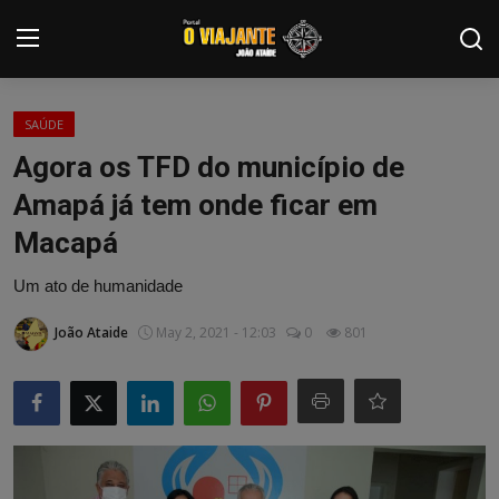
Login
Registrar
SAÚDE
Agora os TFD do município de
Home
Amapá já tem onde ficar em
Contato
Macapá
ARTIGOS
Um ato de humanidade
NOTÍCIAS
João Ataide
May 2, 2021 - 12:03
0
801
PODCASTS
GALERIA DE FOTOS
COLABORADORES