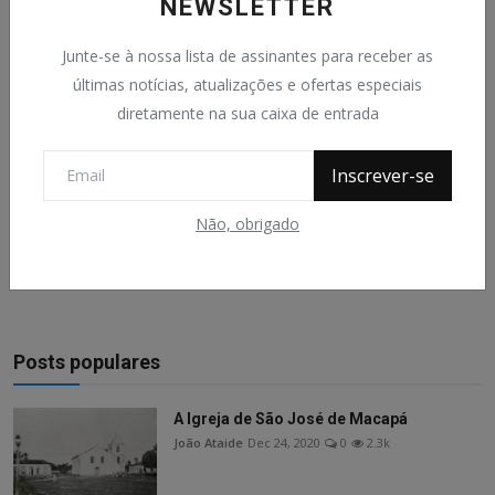
NEWSLETTER
Junte-se à nossa lista de assinantes para receber as
últimas notícias, atualizações e ofertas especiais
diretamente na sua caixa de entrada
Inscrever-se
Não, obrigado
Postar Comentário
Posts populares
A Igreja de São José de Macapá
João Ataide
Dec 24, 2020
0
2.3k