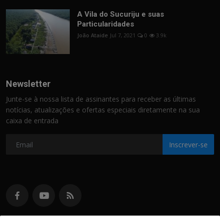
A Vila do Sucuriju e suas
Particularidades
João Ataide
Jul 7, 2021
0
3.9k
Newsletter
Junte-se à nossa lista de assinantes para receber as últimas
notícias, atualizações e ofertas especiais diretamente na sua
caixa de entrada
Inscrever-se