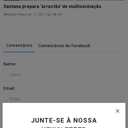
Santana prepara ‘arrastão’ de multivacinação
Wellyson Paiva
Jan 17, 2021
0
421
Comentários
Comentários do Facebook
Name
Email
Comentário
JUNTE-SE À NOSSA