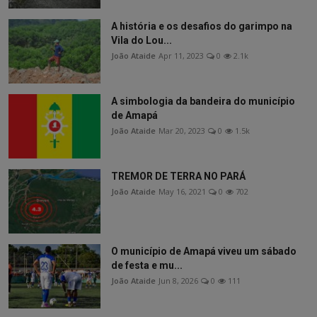
A história e os desafios do garimpo na
Vila do Lou...
João Ataide
Apr 11, 2023
0
2.1k
A simbologia da bandeira do município
de Amapá
João Ataide
Mar 20, 2023
0
1.5k
TREMOR DE TERRA NO PARÁ
João Ataide
May 16, 2021
0
702
O município de Amapá viveu um sábado
de festa e mu...
João Ataide
Jun 8, 2026
0
111