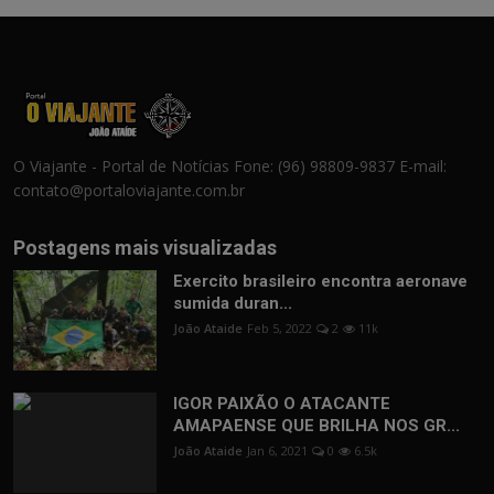
O Viajante - Portal de Notícias Fone: (96) 98809-9837 E-mail:
contato@portaloviajante.com.br
Postagens mais visualizadas
Exercito brasileiro encontra aeronave
sumida duran...
João Ataide
Feb 5, 2022
2
11k
IGOR PAIXÃO O ATACANTE
AMAPAENSE QUE BRILHA NOS GR...
João Ataide
Jan 6, 2021
0
6.5k