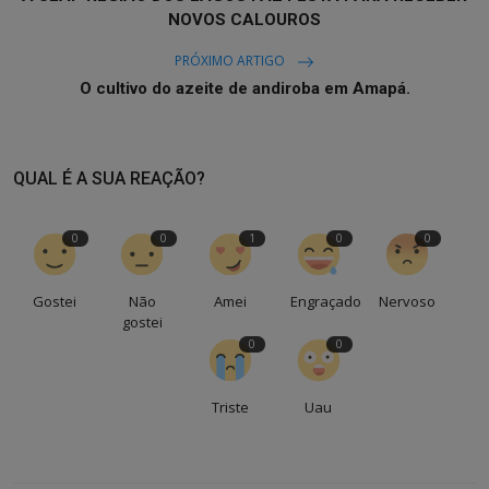
NOVOS CALOUROS
PRÓXIMO ARTIGO
O cultivo do azeite de andiroba em Amapá.
QUAL É A SUA REAÇÃO?
0
0
1
0
0
Gostei
Não
Amei
Engraçado
Nervoso
gostei
0
0
Triste
Uau