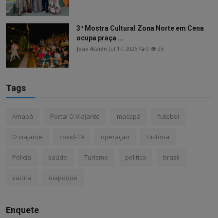
3ª Mostra Cultural Zona Norte em Cena
ocupa praça ...
João Ataide
Jul 17, 2026
0
25
Tags
Amapá
Portal O Viajante
macapá
futebol
O viajante
covid-19
operação
História
Policia
saúde
Turismo
politica
brasil
vacina
oiapoque
Enquete