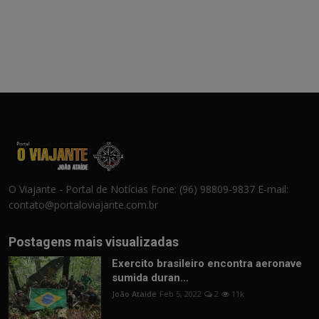
O Viajante - Portal de Notícias Fone: (96) 98809-9837 E-mail:
contato@portaloviajante.com.br
Postagens mais visualizadas
Exercito brasileiro encontra aeronave
sumida duran...
João Ataide
Feb 5, 2022
2
11k