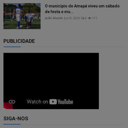
O município de Amapá viveu um sábado
de festa e mu...
João Ataide
Jun 8, 2026
0
111
PUBLICIDADE
SIGA-NOS