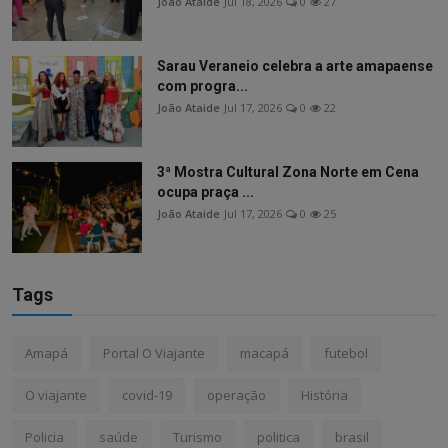
João Ataide
Jul 18, 2026
0
27
Sarau Veraneio celebra a arte amapaense
com progra...
João Ataide
Jul 17, 2026
0
22
3ª Mostra Cultural Zona Norte em Cena
ocupa praça ...
João Ataide
Jul 17, 2026
0
25
Tags
Amapá
Portal O Viajante
macapá
futebol
O viajante
covid-19
operação
História
Policia
saúde
Turismo
politica
brasil