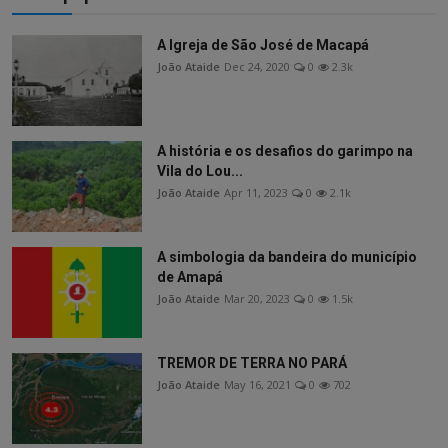
A Igreja de São José de Macapá
João Ataide
Dec 24, 2020
0
2.3k
A história e os desafios do garimpo na
Vila do Lou...
João Ataide
Apr 11, 2023
0
2.1k
A simbologia da bandeira do município
de Amapá
João Ataide
Mar 20, 2023
0
1.5k
TREMOR DE TERRA NO PARÁ
João Ataide
May 16, 2021
0
702