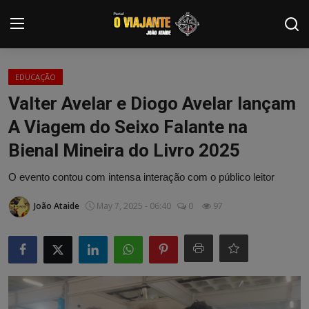
Login
Registrar
EDUCAÇÃO
Valter Avelar e Diogo Avelar lançam
Home
A Viagem do Seixo Falante na
Contato
Bienal Mineira do Livro 2025
ARTIGOS
O evento contou com intensa interação com o público leitor
NOTÍCIAS
João Ataide
May 7, 2025 - 06:40
0
97
PODCASTS
GALERIA DE FOTOS
COLABORADORES