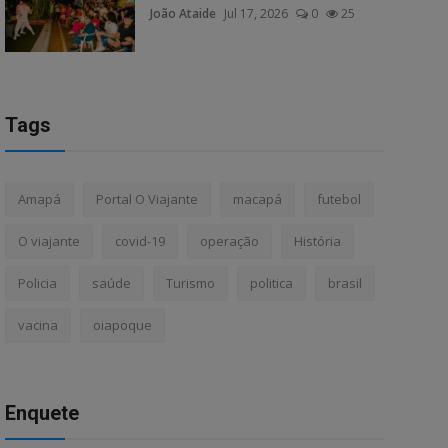
João Ataide
Jul 17, 2026
0
25
Tags
Amapá
Portal O Viajante
macapá
futebol
O viajante
covid-19
operação
História
Policia
saúde
Turismo
politica
brasil
vacina
oiapoque
Enquete