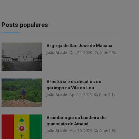
Posts populares
A Igreja de São José de Macapá
João Ataide
Dec 24, 2020
0
2.3k
A história e os desafios do
garimpo na Vila do Lou...
João Ataide
Apr 11, 2023
0
2.1k
A simbologia da bandeira do
município de Amapá
João Ataide
Mar 20, 2023
0
1.5k