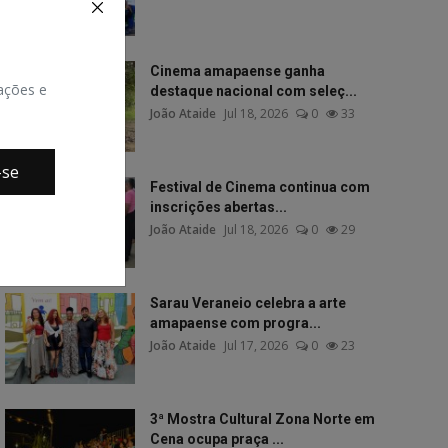
Cinema amapaense ganha
zações e
destaque nacional com seleç...
João Ataide
Jul 18, 2026
0
33
-se
Festival de Cinema continua com
inscrições abertas...
João Ataide
Jul 18, 2026
0
29
Sarau Veraneio celebra a arte
amapaense com progra...
João Ataide
Jul 17, 2026
0
23
3ª Mostra Cultural Zona Norte em
Cena ocupa praça ...