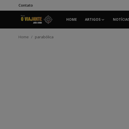
Contato
HOME
ARTIGOS
NOTÍCIA
Login
Registrar
Home
parabólica
Home
Contato
ARTIGOS
NOTÍCIAS
PODCASTS
GALERIA DE FOTOS
COLABORADORES