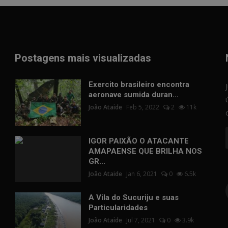
Postagens mais visualizadas
Exercito brasileiro encontra
aeronave sumida duran...
João Ataide
Feb 5, 2022
2
11k
IGOR PAIXÃO O ATACANTE
AMAPAENSE QUE BRILHA NOS
GR...
João Ataide
Jan 6, 2021
0
6.5k
A Vila do Sucuriju e suas
Particularidades
João Ataide
Jul 7, 2021
0
3.9k