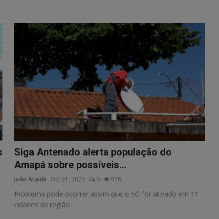
s
Siga Antenado alerta população do
Amapá sobre possíveis...
João Ataide
Oct 21, 2023
0
576
Problema pode ocorrer assim que o 5G for ativado em 11
cidades da região