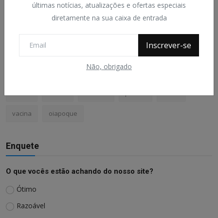
últimas notícias, atualizações e ofertas especiais
diretamente na sua caixa de entrada
Tags
Inscrever-se
Amapá
Portal O Viajante
macapá
futebol
Não, obrigado
O viajante
covid-19
operação
História
Policia
saúde
Turismo
politica
brasil
vacina
oiapoque
Enquete
O que vocês estão achando do nosso site?
Ótimo
Razoável