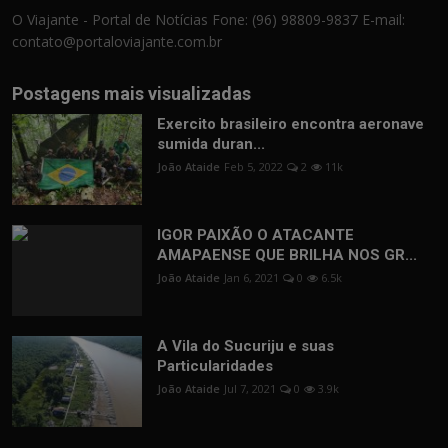
O Viajante - Portal de Notícias Fone: (96) 98809-9837 E-mail:
contato@portaloviajante.com.br
Postagens mais visualizadas
Exercito brasileiro encontra aeronave
sumida duran...
João Ataide
Feb 5, 2022
2
11k
IGOR PAIXÃO O ATACANTE
AMAPAENSE QUE BRILHA NOS GR...
João Ataide
Jan 6, 2021
0
6.5k
A Vila do Sucuriju e suas
Particularidades
João Ataide
Jul 7, 2021
0
3.9k