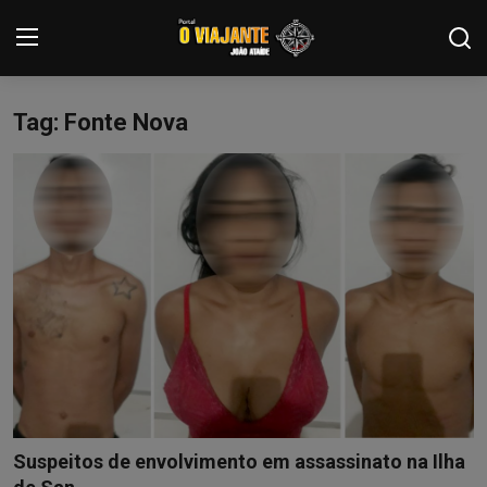
Tag: Fonte Nova
Login
Registrar
Home
Contato
ARTIGOS
NOTÍCIAS
PODCASTS
GALERIA DE FOTOS
Suspeitos de envolvimento em assassinato na Ilha
COLABORADORES