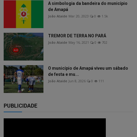
A simbologia da bandeira do município
de Amapá
João Ataide
Mar 20, 2023
0
1.5k
TREMOR DE TERRA NO PARÁ
João Ataide
May 16, 2021
0
702
O município de Amapá viveu um sábado
de festa e mu...
João Ataide
Jun 8, 2026
0
111
PUBLICIDADE