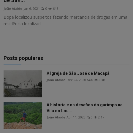
de San...
João Ataide
Jan 6, 2021
0
645
Bope localizou suspeitos fazendo mercancia de drogas em uma
residência localizad...
Posts populares
A Igreja de São José de Macapá
João Ataide
Dec 24, 2020
0
2.3k
A história e os desafios do garimpo na
Vila do Lou...
João Ataide
Apr 11, 2023
0
2.1k