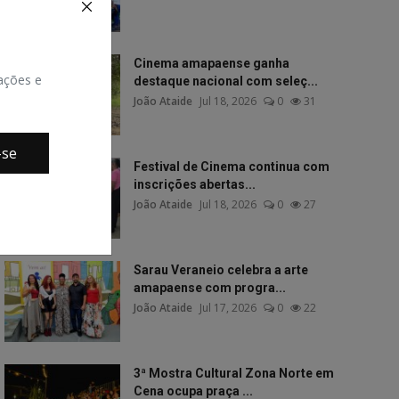
Cinema amapaense ganha
zações e
destaque nacional com seleç...
João Ataide
Jul 18, 2026
0
31
-se
Festival de Cinema continua com
inscrições abertas...
João Ataide
Jul 18, 2026
0
27
Sarau Veraneio celebra a arte
amapaense com progra...
João Ataide
Jul 17, 2026
0
22
3ª Mostra Cultural Zona Norte em
Cena ocupa praça ...