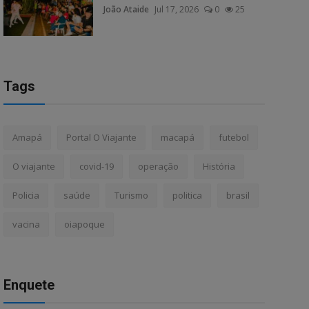
João Ataide
Jul 17, 2026
0
25
Tags
Amapá
Portal O Viajante
macapá
futebol
O viajante
covid-19
operação
História
Policia
saúde
Turismo
politica
brasil
vacina
oiapoque
Enquete