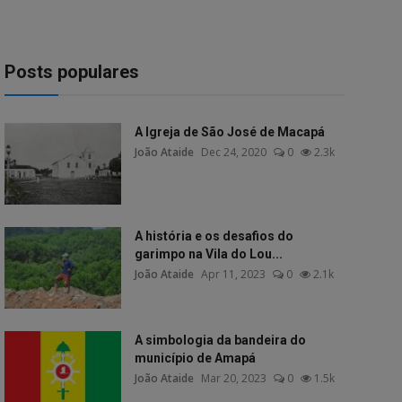
Posts populares
A Igreja de São José de Macapá
João Ataide
Dec 24, 2020
0
2.3k
A história e os desafios do
garimpo na Vila do Lou...
João Ataide
Apr 11, 2023
0
2.1k
A simbologia da bandeira do
município de Amapá
João Ataide
Mar 20, 2023
0
1.5k