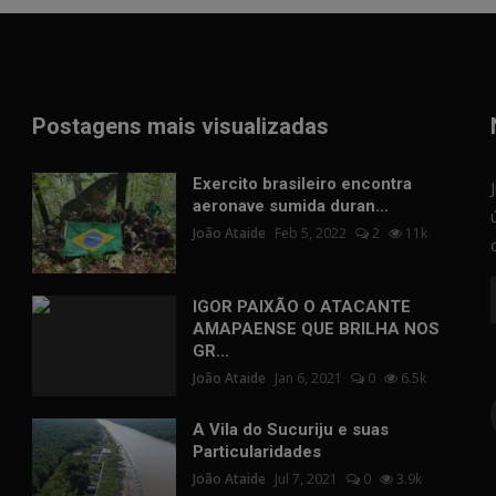
Postagens mais visualizadas
Exercito brasileiro encontra
aeronave sumida duran...
João Ataide
Feb 5, 2022
2
11k
IGOR PAIXÃO O ATACANTE
AMAPAENSE QUE BRILHA NOS
GR...
João Ataide
Jan 6, 2021
0
6.5k
A Vila do Sucuriju e suas
Particularidades
João Ataide
Jul 7, 2021
0
3.9k