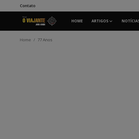
Contato
HOME
ARTIGOS
NOTÍCIA
Login
Registrar
Home
77 Anos
Home
Contato
ARTIGOS
NOTÍCIAS
PODCASTS
GALERIA DE FOTOS
COLABORADORES