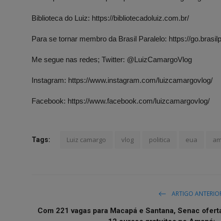
Biblioteca do Luiz:
https://bibliotecadoluiz.com.br/
Para se tornar membro da Brasil Paralelo:
https://go.brasi
Me segue nas redes;
Twitter: @LuizCamargoVlog
Instagram:
https://www.instagram.com/luizcamargovlog/
Facebook:
https://www.facebook.com/luizcamargovlog/
Luiz camargo
vlog
politica
eua
am
Tags:
ARTIGO ANTERIO
Com 221 vagas para Macapá e Santana, Senac ofert