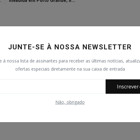
.
invadida em Porto Grande; ir...
0
0
0
0
JUNTE-SE À NOSSA NEWSLETTER
e à nossa lista de assinantes para receber as últimas notícias, atuali
açado
Nervoso
Triste
Uau
ofertas especiais diretamente na sua caixa de entrada
Inscrever
Não, obrigado
 Portal O Viajante.