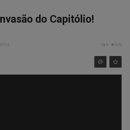
nvasão do Capitólio!
 07:54
0
676