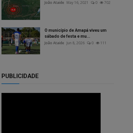
João Ataide
May 16, 2021
0
702
O município de Amapá viveu um
sábado de festa e mu...
João Ataide
Jun 8, 2026
0
111
PUBLICIDADE