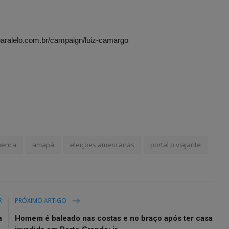
lparalelo.com.br/campaign/luiz-camargo
erica
amapá
eleições americanas
portal o viajante
R
PRÓXIMO ARTIGO
a
Homem é baleado nas costas e no braço após ter casa