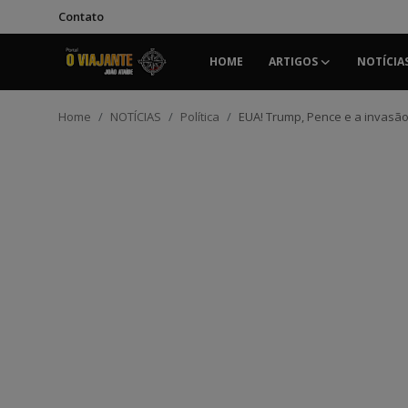
Contato
HOME
ARTIGOS
NOTÍCIA
Login
Registrar
Home
NOTÍCIAS
Política
EUA! Trump, Pence e a invasão 
Home
Contato
ARTIGOS
NOTÍCIAS
PODCASTS
GALERIA DE FOTOS
COLABORADORES