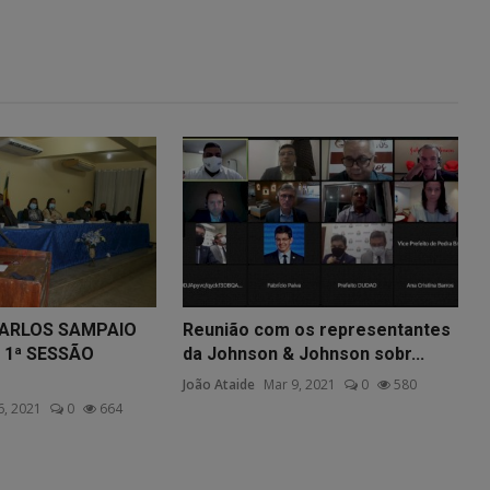
CARLOS SAMPAIO
Reunião com os representantes
 1ª SESSÃO
da Johnson & Johnson sobr...
João Ataide
Mar 9, 2021
0
580
6, 2021
0
664