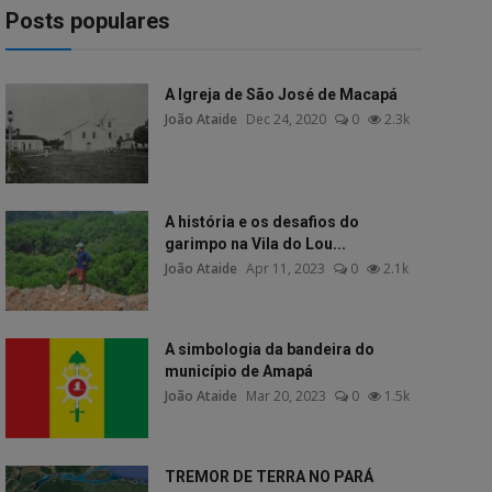
Posts populares
A Igreja de São José de Macapá
João Ataide
Dec 24, 2020
0
2.3k
A história e os desafios do
garimpo na Vila do Lou...
João Ataide
Apr 11, 2023
0
2.1k
A simbologia da bandeira do
município de Amapá
João Ataide
Mar 20, 2023
0
1.5k
TREMOR DE TERRA NO PARÁ