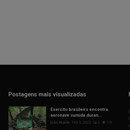
Postagens mais visualizadas
Exercito brasileiro encontra
aeronave sumida duran...
João Ataide
Feb 5, 2022
2
11k