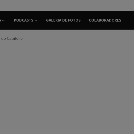
S
PODCASTS
GALERIA DE FOTOS
COLABORADORES
do Capitólio!