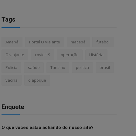
Tags
Amapá
Portal O Viajante
macapá
futebol
O viajante
covid-19
operação
História
Policia
saúde
Turismo
politica
brasil
vacina
oiapoque
Enquete
O que vocês estão achando do nosso site?