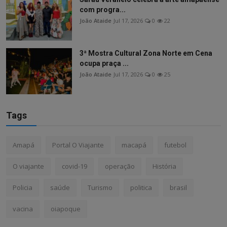
com progra...
João Ataide
Jul 17, 2026
0
22
3ª Mostra Cultural Zona Norte em Cena
ocupa praça ...
João Ataide
Jul 17, 2026
0
25
Tags
Amapá
Portal O Viajante
macapá
futebol
O viajante
covid-19
operação
História
Policia
saúde
Turismo
politica
brasil
vacina
oiapoque