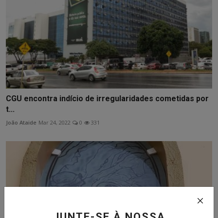
CGU encontra indício de irregularidades cometidas por
t...
João Ataide
Mar 24, 2022
0
331
JUNTE-SE À NOSSA