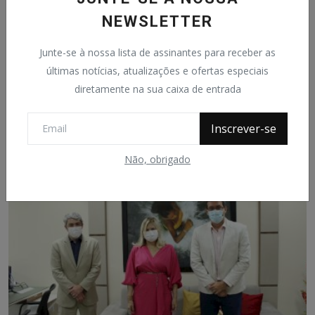
NEWSLETTER
Junte-se à nossa lista de assinantes para receber as
últimas notícias, atualizações e ofertas especiais
Igreja Nossa Senhora da Conceição em Calçoene: os
diretamente na sua caixa de entrada
vidro...
João Ataide
Apr 21, 2023
0
699
Inscrever-se
Não, obrigado