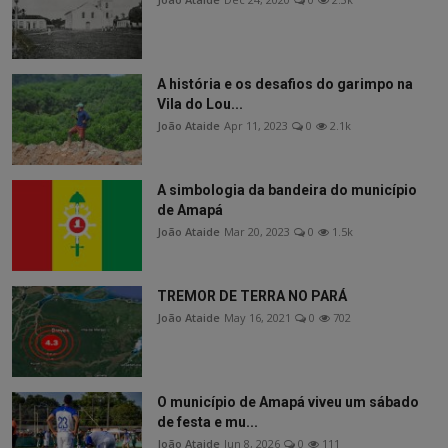
A história e os desafios do garimpo na
Vila do Lou...
João Ataide
Apr 11, 2023
0
2.1k
A simbologia da bandeira do município
de Amapá
João Ataide
Mar 20, 2023
0
1.5k
TREMOR DE TERRA NO PARÁ
João Ataide
May 16, 2021
0
702
O município de Amapá viveu um sábado
de festa e mu...
João Ataide
Jun 8, 2026
0
111