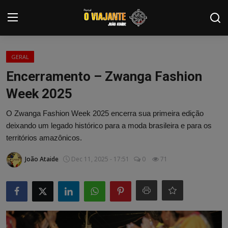
Login
Registrar
GERAL
Encerramento – Zwanga Fashion
Home
Week 2025
Contato
O Zwanga Fashion Week 2025 encerra sua primeira edição
deixando um legado histórico para a moda brasileira e para os
ARTIGOS
territórios amazônicos.
NOTÍCIAS
João Ataide
Dec 11, 2025 - 17:51
0
71
PODCASTS
GALERIA DE FOTOS
COLABORADORES