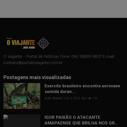
O Viajante - Portal de Notícias Fone: (96) 98809-9837 E-mail:
contato@portaloviajante.com.br
Postagens mais visualizadas
Exercito brasileiro encontra aeronave
sumida duran...
João Ataide
Feb 5, 2022
2
11k
IGOR PAIXÃO O ATACANTE
AMAPAENSE QUE BRILHA NOS GR...