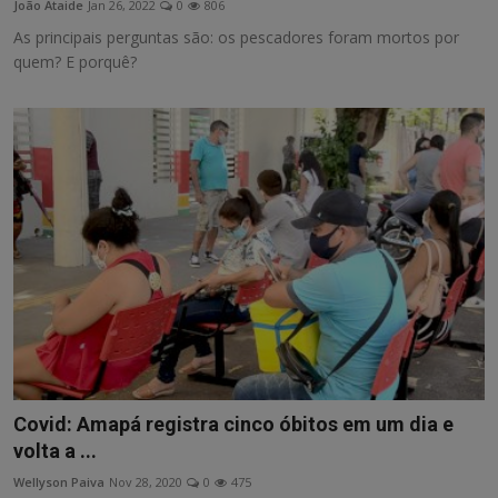
João Ataide
Jan 26, 2022
0
806
As principais perguntas são: os pescadores foram mortos por
quem? E porquê?
Covid: Amapá registra cinco óbitos em um dia e
volta a ...
Wellyson Paiva
Nov 28, 2020
0
475