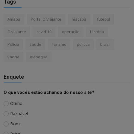
Tags
Amapá
Portal O Viajante
macapá
futebol
O viajante
covid-19
operação
História
Policia
saúde
Turismo
politica
brasil
vacina
oiapoque
Enquete
O que vocês estão achando do nosso site?
Ótimo
Razoável
Bom
Ruim