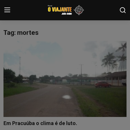
Tag: mortes
Login
Registrar
Home
Contato
ARTIGOS
NOTÍCIAS
PODCASTS
GALERIA DE FOTOS
Em Pracuúba o clima é de luto.
COLABORADORES