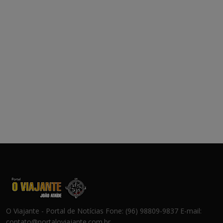
O Viajante - Portal de Notícias Fone: (96) 98809-9837 E-mail:
contato@portaloviajante.com.br