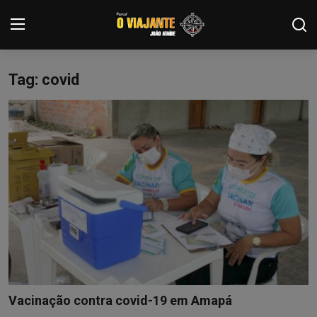
Tag: covid
Login
Registrar
Home
Contato
ARTIGOS
NOTÍCIAS
PODCASTS
GALERIA DE FOTOS
Vacinação contra covid-19 em Amapá
COLABORADORES