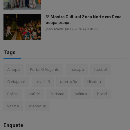
3ª Mostra Cultural Zona Norte em Cena
ocupa praça ...
João Ataide
Jul 17, 2026
0
25
Tags
Amapá
Portal O Viajante
macapá
futebol
O viajante
covid-19
operação
História
Policia
saúde
Turismo
politica
brasil
vacina
oiapoque
Enquete