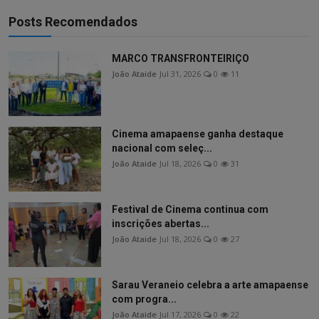
Posts Recomendados
MARCO TRANSFRONTEIRIÇO
João Ataide
Jul 31, 2026
0
11
Cinema amapaense ganha destaque
nacional com seleç...
João Ataide
Jul 18, 2026
0
31
Festival de Cinema continua com
inscrições abertas...
João Ataide
Jul 18, 2026
0
27
Sarau Veraneio celebra a arte amapaense
com progra...
João Ataide
Jul 17, 2026
0
22