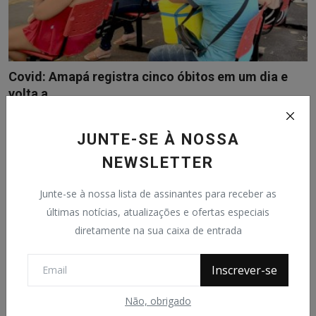
Covid: Amapá registra cinco óbitos em um dia e
volta a ...
Wellyson Paiva
Nov 28, 2020
0
475
Superintendência de Vigilância em Saúde (SVS/AP) revela
JUNTE-SE À NOSSA
preocupação com o desenv...
NEWSLETTER
Junte-se à nossa lista de assinantes para receber as
últimas notícias, atualizações e ofertas especiais
diretamente na sua caixa de entrada
Posts populares
A Igreja de São José de Macapá
Inscrever-se
João Ataide
Dec 24, 2020
0
2.3k
Não, obrigado