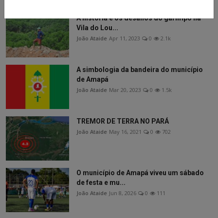
A história e os desafios do garimpo na
Vila do Lou...
João Ataide
Apr 11, 2023
0
2.1k
A simbologia da bandeira do município
de Amapá
João Ataide
Mar 20, 2023
0
1.5k
TREMOR DE TERRA NO PARÁ
João Ataide
May 16, 2021
0
702
O município de Amapá viveu um sábado
de festa e mu...
João Ataide
Jun 8, 2026
0
111