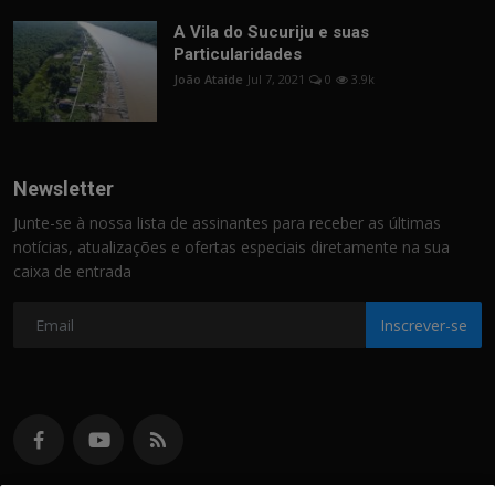
A Vila do Sucuriju e suas
Particularidades
João Ataide
Jul 7, 2021
0
3.9k
Newsletter
Junte-se à nossa lista de assinantes para receber as últimas
notícias, atualizações e ofertas especiais diretamente na sua
caixa de entrada
Inscrever-se