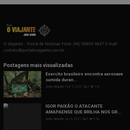
O Viajante - Portal de Notícias Fone: (96) 98809-9837 E-mail:
contato@portaloviajante.com.br
Postagens mais visualizadas
Exercito brasileiro encontra aeronave
sumida duran...
João Ataide
Feb 5, 2022
2
11k
IGOR PAIXÃO O ATACANTE
AMAPAENSE QUE BRILHA NOS GR...
João Ataide
Jan 6, 2021
0
6.5k