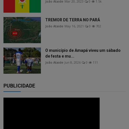
João Ataide
Mar 20, 2023
0
1.5k
TREMOR DE TERRA NO PARÁ
João Ataide
May 16, 2021
0
702
O município de Amapá viveu um sábado
de festa e mu...
João Ataide
Jun 8, 2026
0
111
PUBLICIDADE