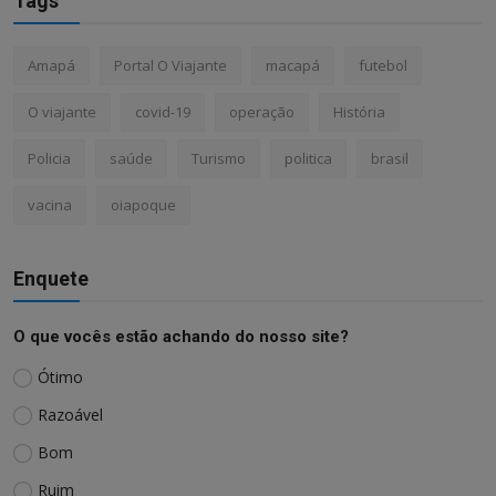
Tags
Amapá
Portal O Viajante
macapá
futebol
O viajante
covid-19
operação
História
Policia
saúde
Turismo
politica
brasil
vacina
oiapoque
Enquete
O que vocês estão achando do nosso site?
Ótimo
Razoável
Bom
Ruim