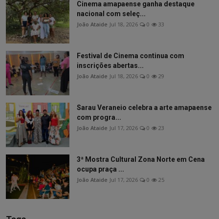
Cinema amapaense ganha destaque
nacional com seleç...
João Ataide
Jul 18, 2026
0
33
Festival de Cinema continua com
inscrições abertas...
João Ataide
Jul 18, 2026
0
29
Sarau Veraneio celebra a arte amapaense
com progra...
João Ataide
Jul 17, 2026
0
23
3ª Mostra Cultural Zona Norte em Cena
ocupa praça ...
João Ataide
Jul 17, 2026
0
25