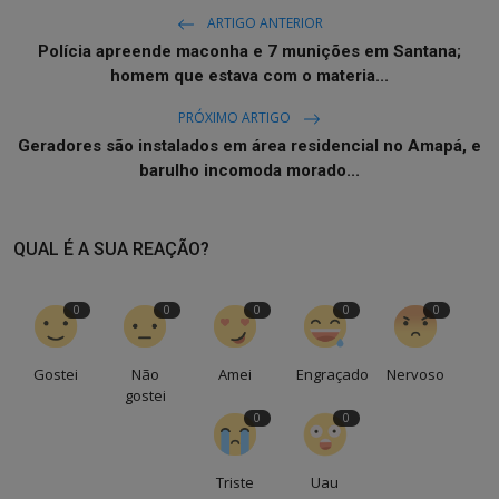
ARTIGO ANTERIOR
Polícia apreende maconha e 7 munições em Santana;
homem que estava com o materia...
PRÓXIMO ARTIGO
Geradores são instalados em área residencial no Amapá, e
barulho incomoda morado...
QUAL É A SUA REAÇÃO?
0
0
0
0
0
Gostei
Não
Amei
Engraçado
Nervoso
gostei
0
0
Triste
Uau