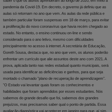
saber o que os alunos aprenderam ao longo de 2020, em meio à
pandemia da Covid-19. Em decreto, o governo já definiu que as
aulas só retornam no ano que vem. As aulas da rede pública e
também particular foram suspensas em 18 de março, para evitar
a proliferação do novo coronavírus que havia recém chegado ao
estado. No entanto, o ensino continuou on-line e sendo
considerado para o ano letivo, mesmo com dificuldades
principalmente no acesso à internet. A secretária de Educação,
Goreth Sousa, destaca que, no ano que vem, os alunos poderão
enfrentar um currículo que alie assuntos deste ano com 2021. A
prova, aplicada tanto nas redes estadual quanto municipais, será
usada para identificar as deficiências e ganhos, para que seja
montado o chamado "plano de recuperação de aprendizagem".
"O Estado vai levantar quais foram os conhecimentos e
habilidades que foram aprendidos por esses estudantes. Nós
sabemos do grande desafio que foi, sabemos dos grandes
prejuízos, mas precisamos saber qual o ponto de partida. Essa
avaliação diagnóstica vai acontecer em janeiro para que, aí sim,