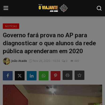
Login
Registrar
NOTÍCIAS
Governo fará prova no AP para
Home
diagnosticar o que alunos da rede
Contato
pública aprenderam em 2020
ARTIGOS
João Ataide
Nov 26, 2020 - 10:34
0
449
NOTÍCIAS
PODCASTS
GALERIA DE FOTOS
COLABORADORES