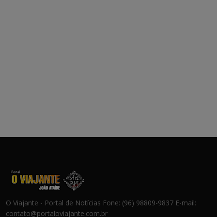
O Viajante - Portal de Notícias Fone: (96) 98809-9837 E-mail:
contato@portaloviajante.com.br