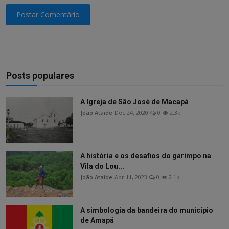
Postar Comentário
Posts populares
A Igreja de São José de Macapá
João Ataide
Dec 24, 2020
0
2.3k
A história e os desafios do garimpo na
Vila do Lou...
João Ataide
Apr 11, 2023
0
2.1k
A simbologia da bandeira do município
de Amapá