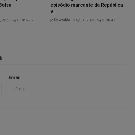
Bolsa
episódio marcante da República
V...
, 2022
0
426
João Ataide
May 31, 2026
0
42
k
Email