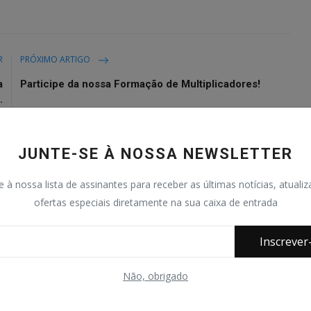
R
PRÓXIMO ARTIGO
a
Participe da nossa Formação de Multiplicadores!
.
JUNTE-SE À NOSSA NEWSLETTER
e à nossa lista de assinantes para receber as últimas notícias, atuali
0
0
0
0
ofertas especiais diretamente na sua caixa de entrada
açado
Nervoso
Triste
Uau
Inscrever
Não, obrigado