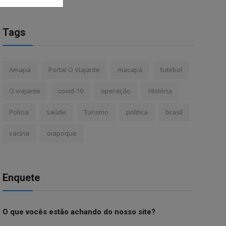
Tags
Amapá
Portal O Viajante
macapá
futebol
O viajante
covid-19
operação
História
Policia
saúde
Turismo
politica
brasil
vacina
oiapoque
Enquete
O que vocês estão achando do nosso site?