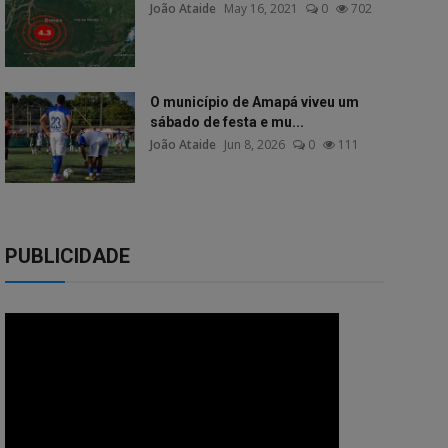
João Ataide
May 16, 2021
0
702
O município de Amapá viveu um
sábado de festa e mu...
João Ataide
Jun 8, 2026
0
111
PUBLICIDADE