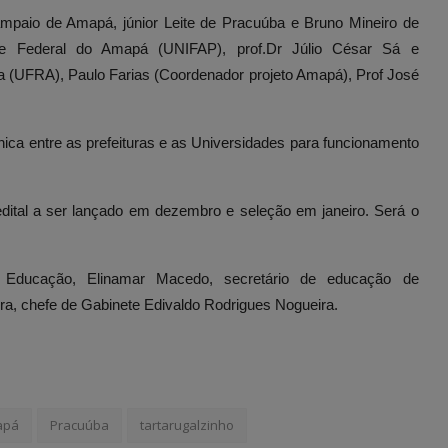
Sampaio de Amapá, júnior Leite de Pracuúba e Bruno Mineiro de
ade Federal do Amapá (UNIFAP), prof.Dr Júlio César Sá e
a (UFRA), Paulo Farias (Coordenador projeto Amapá), Prof José
ica entre as prefeituras e as Universidades para funcionamento
ital a ser lançado em dezembro e seleção em janeiro. Será o
e Educação, Elinamar Macedo, secretário de educação de
ra, chefe de Gabinete Edivaldo Rodrigues Nogueira.
apá
Pracuúba
tartarugalzinho