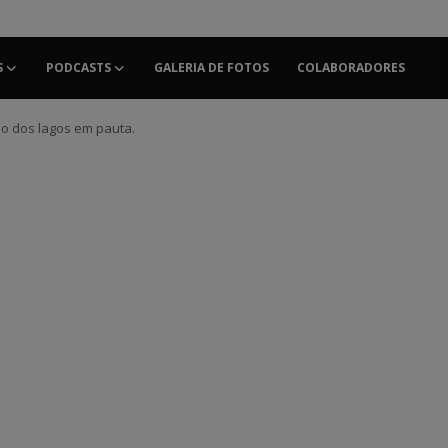
S
PODCASTS
GALERIA DE FOTOS
COLABORADORES
ão dos lagos em pauta.