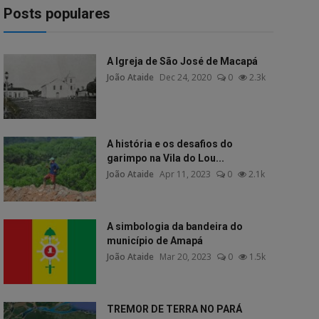
Posts populares
A Igreja de São José de Macapá
João Ataide
Dec 24, 2020
0
2.3k
A história e os desafios do
garimpo na Vila do Lou...
João Ataide
Apr 11, 2023
0
2.1k
A simbologia da bandeira do
município de Amapá
João Ataide
Mar 20, 2023
0
1.5k
TREMOR DE TERRA NO PARÁ