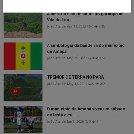
A história e os desafios do garimpo na
Vila do Lou...
João Ataide
Apr 11, 2023
0
2.1k
A simbologia da bandeira do município
de Amapá
João Ataide
Mar 20, 2023
0
1.5k
TREMOR DE TERRA NO PARÁ
João Ataide
May 16, 2021
0
702
O município de Amapá viveu um sábado
de festa e mu...
João Ataide
Jun 8, 2026
0
111