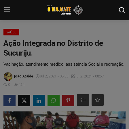
Login
Registrar
SAÚDE
Ação Integrada no Distrito de
Home
Sucuriju.
Contato
Vacinação, atendimento medico, assistência Social e recreação.
ARTIGOS
João Ataide
Jul 2, 2021 - 08:53
Jul 2, 2021 - 08:57
0
424
NOTÍCIAS
PODCASTS
GALERIA DE FOTOS
COLABORADORES