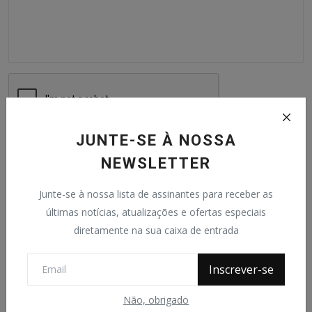
JUNTE-SE À NOSSA
Postar Comentário
NEWSLETTER
Junte-se à nossa lista de assinantes para receber as
últimas notícias, atualizações e ofertas especiais
diretamente na sua caixa de entrada
Posts populares
Inscrever-se
A Igreja de São José de Macapá
João Ataide
Dec 24, 2020
0
2.3k
Não, obrigado