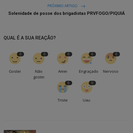
PRÓXIMO ARTIGO
Solenidade de posse dos brigadistas PRVFOGO/PIQUIÁ
QUAL É A SUA REAÇÃO?
0
0
0
0
0
Gostei
Não
Amei
Engraçado
Nervoso
gostei
0
0
Triste
Uau