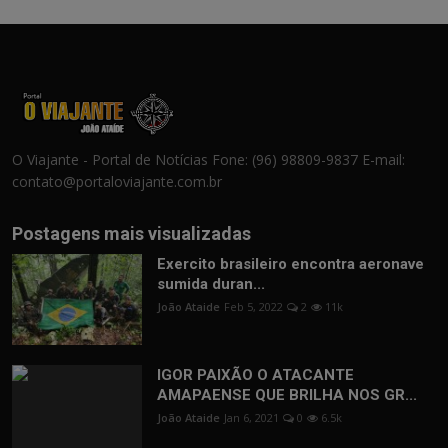
O Viajante - Portal de Notícias Fone: (96) 98809-9837 E-mail:
contato@portaloviajante.com.br
Postagens mais visualizadas
Exercito brasileiro encontra aeronave
sumida duran...
João Ataide
Feb 5, 2022
2
11k
IGOR PAIXÃO O ATACANTE
AMAPAENSE QUE BRILHA NOS GR...
João Ataide
Jan 6, 2021
0
6.5k