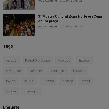
João Ataide
Jul 17, 2026
0
22
3ª Mostra Cultural Zona Norte em Cena
ocupa praça ...
João Ataide
Jul 17, 2026
0
25
Tags
Amapá
Portal O Viajante
macapá
futebol
O viajante
covid-19
operação
História
Policia
saúde
Turismo
politica
brasil
vacina
oiapoque
Enquete