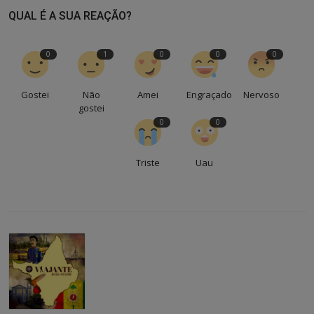
QUAL É A SUA REAÇÃO?
0
1
0
0
0
Gostei
Não
Amei
Engraçado
Nervoso
gostei
0
0
Triste
Uau