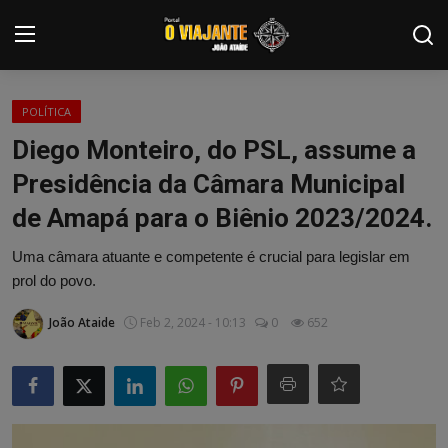
Login
Registrar
POLÍTICA
Diego Monteiro, do PSL, assume a
Home
Presidência da Câmara Municipal
Contato
de Amapá para o Biênio 2023/2024.
ARTIGOS
Uma câmara atuante e competente é crucial para legislar em
prol do povo.
NOTÍCIAS
João Ataide
Feb 2, 2024 - 10:13
0
652
PODCASTS
GALERIA DE FOTOS
COLABORADORES