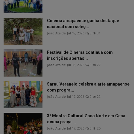
Cinema amapaense ganha destaque
nacional com seleç...
João Ataide
Jul 18, 2026
0
31
Festival de Cinema continua com
inscrições abertas...
João Ataide
Jul 18, 2026
0
27
Sarau Veraneio celebra a arte amapaense
com progra...
João Ataide
Jul 17, 2026
0
22
3ª Mostra Cultural Zona Norte em Cena
ocupa praça ...
João Ataide
Jul 17, 2026
0
25