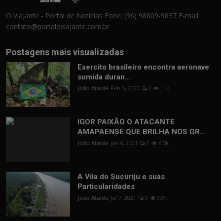
O Viajante - Portal de Notícias Fone: (96) 98809-9837 E-mail:
contato@portaloviajante.com.br
Postagens mais visualizadas
Exercito brasileiro encontra aeronave
sumida duran...
João Ataide
Feb 5, 2022
2
11k
IGOR PAIXÃO O ATACANTE
AMAPAENSE QUE BRILHA NOS GR...
João Ataide
Jan 6, 2021
0
6.5k
A Vila do Sucuriju e suas
Particularidades
João Ataide
Jul 7, 2021
0
3.9k