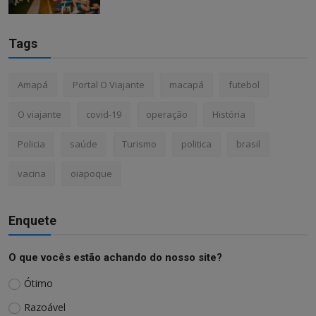
Tags
Amapá
Portal O Viajante
macapá
futebol
O viajante
covid-19
operação
História
Policia
saúde
Turismo
politica
brasil
vacina
oiapoque
Enquete
O que vocês estão achando do nosso site?
Ótimo
Razoável