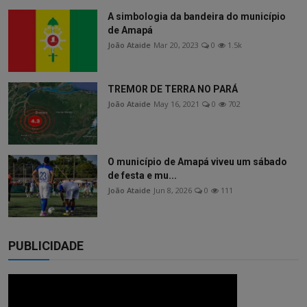
A simbologia da bandeira do município
de Amapá
João Ataide
Mar 20, 2023
0
1.5k
TREMOR DE TERRA NO PARÁ
João Ataide
May 16, 2021
0
702
O município de Amapá viveu um sábado
de festa e mu...
João Ataide
Jun 8, 2026
0
111
PUBLICIDADE