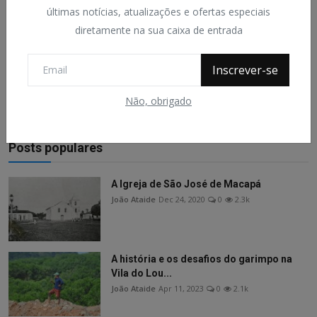
últimas notícias, atualizações e ofertas especiais
diretamente na sua caixa de entrada
Postar Comentário
Inscrever-se
Não, obrigado
Posts populares
A Igreja de São José de Macapá
João Ataide
Dec 24, 2020
0
2.3k
A história e os desafios do garimpo na
Vila do Lou...
João Ataide
Apr 11, 2023
0
2.1k