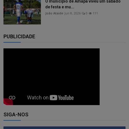
O município de Amapá viveu um sábado
de festa e mu...
João Ataide
Jun 8, 2026
0
111
PUBLICIDADE
SIGA-NOS