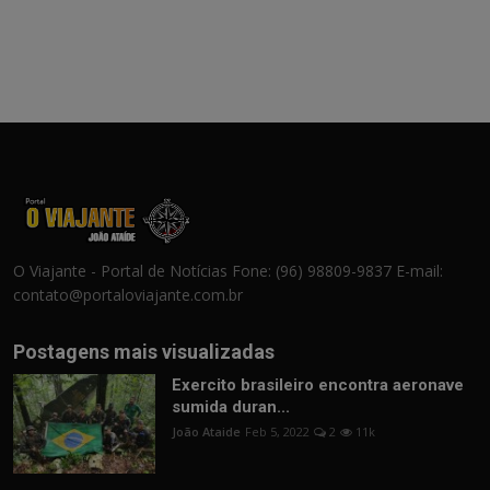
O Viajante - Portal de Notícias Fone: (96) 98809-9837 E-mail:
contato@portaloviajante.com.br
Postagens mais visualizadas
Exercito brasileiro encontra aeronave
sumida duran...
João Ataide
Feb 5, 2022
2
11k