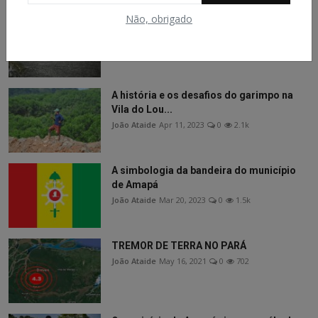
Não, obrigado
A Igreja de São José de Macapá
João Ataide
Dec 24, 2020
0
2.3k
A história e os desafios do garimpo na
Vila do Lou...
João Ataide
Apr 11, 2023
0
2.1k
A simbologia da bandeira do município
de Amapá
João Ataide
Mar 20, 2023
0
1.5k
TREMOR DE TERRA NO PARÁ
João Ataide
May 16, 2021
0
702