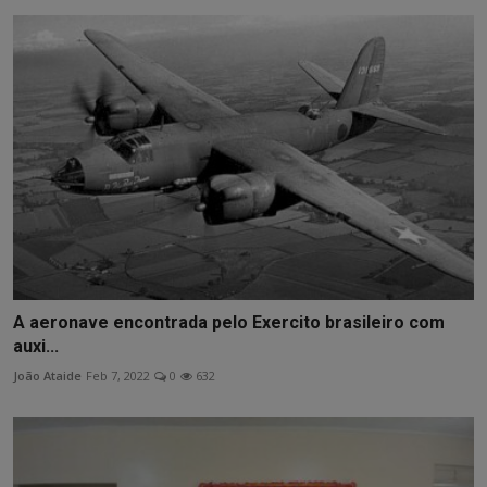
A aeronave encontrada pelo Exercito brasileiro com
auxi...
João Ataide
Feb 7, 2022
0
632