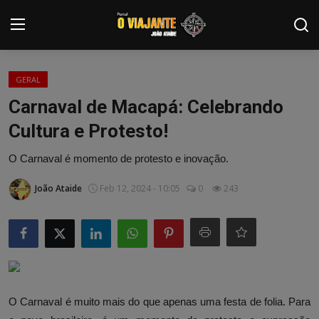
Login
Registrar
GERAL
Carnaval de Macapá: Celebrando
Home
Cultura e Protesto!
Contato
O Carnaval é momento de protesto e inovação.
ARTIGOS
João Ataide
Feb 12, 2024 - 10:05
0
243
NOTÍCIAS
PODCASTS
GALERIA DE FOTOS
O Carnaval é muito mais do que apenas uma festa de folia. Para
COLABORADORES