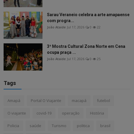
Sarau Veraneio celebra a arte amapaense
com progra...
João Ataide
Jul 17, 2026
0
22
3ª Mostra Cultural Zona Norte em Cena
ocupa praça ...
João Ataide
Jul 17, 2026
0
25
Tags
Amapá
Portal O Viajante
macapá
futebol
O viajante
covid-19
operação
História
Policia
saúde
Turismo
politica
brasil