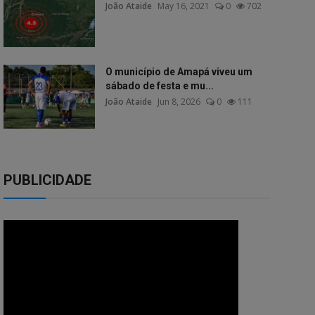
João Ataide
May 16, 2021
0
702
O município de Amapá viveu um
sábado de festa e mu...
João Ataide
Jun 8, 2026
0
111
PUBLICIDADE