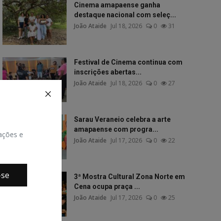
Cinema amapaense ganha
destaque nacional com seleç...
João Ataide
Jul 18, 2026
0
31
Festival de Cinema continua com
inscrições abertas...
João Ataide
Jul 18, 2026
0
27
Sarau Veraneio celebra a arte
amapaense com progra...
zações e
João Ataide
Jul 17, 2026
0
22
-se
3ª Mostra Cultural Zona Norte em
Cena ocupa praça ...
João Ataide
Jul 17, 2026
0
25