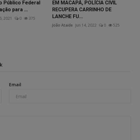
o Público Federal
EM MACAPÁ, POLÍCIA CIVIL
ção para ...
RECUPERA CARRINHO DE
LANCHE FU...
6, 2021
0
375
João Ataide
Jun 14, 2022
0
525
k
Email