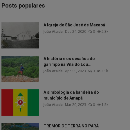
Posts populares
A Igreja de São José de Macapá
João Ataide
Dec 24, 2020
0
2.3k
A história e os desafios do
garimpo na Vila do Lou...
João Ataide
Apr 11, 2023
0
2.1k
A simbologia da bandeira do
município de Amapá
João Ataide
Mar 20, 2023
0
1.5k
TREMOR DE TERRA NO PARÁ