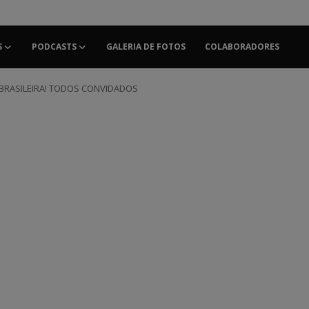
S
PODCASTS
GALERIA DE FOTOS
COLABORADORES
BRASILEIRA! TODOS CONVIDADOS