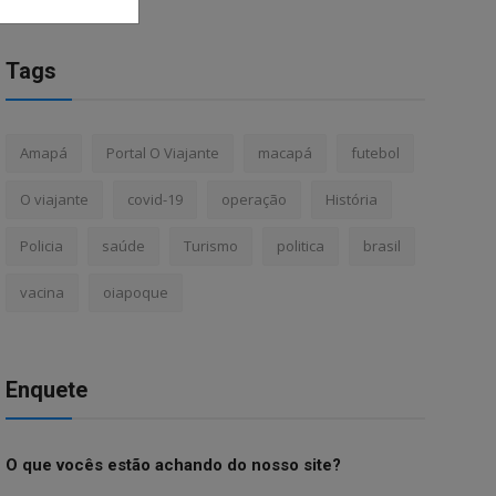
Tags
Amapá
Portal O Viajante
macapá
futebol
O viajante
covid-19
operação
História
Policia
saúde
Turismo
politica
brasil
vacina
oiapoque
Enquete
O que vocês estão achando do nosso site?