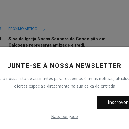
R
PRÓXIMO ARTIGO
0
Sino da Igreja Nossa Senhora da Conceição em
Calçoene representa amizade e tradi...
JUNTE-SE À NOSSA NEWSLETTER
e à nossa lista de assinantes para receber as últimas notícias, atuali
0
0
0
0
ofertas especiais diretamente na sua caixa de entrada
Inscrever
açado
Nervoso
Triste
Uau
Não, obrigado