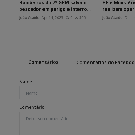
Bombeiros do 7º GBM salvam
PF e Ministéri
pescador em perigo e interro...
realizam opera
João Ataide
Apr 14, 2023
0
506
João Ataide
Dec 1
Comentários
Comentários do Faceboo
Name
Comentário