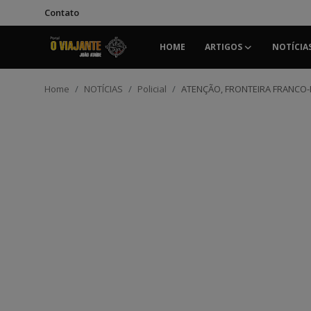
Contato
HOME
ARTIGOS
NOTÍCIA
Login
Registrar
Home
NOTÍCIAS
Policial
ATENÇÃO, FRONTEIRA FRANCO-
Home
Contato
ARTIGOS
NOTÍCIAS
PODCASTS
GALERIA DE FOTOS
COLABORADORES