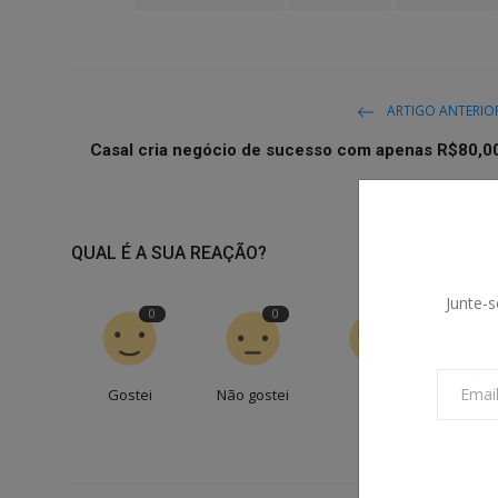
ARTIGO ANTERIO
Casal cria negócio de sucesso com apenas R$80,0
QUAL É A SUA REAÇÃO?
Junte-s
0
0
0
Gostei
Não gostei
Amei
Engr