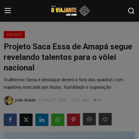
Login
Registrar
ESPORTE
Projeto Saca Essa de Amapá segue
Home
revelando talentos para o vôlei
Contato
nacional
ARTIGOS
Guilherme Sena é destaque dentro e fora das quadras com
trajetória marcada por títulos, humildade e superação
NOTÍCIAS
João Ataide
May 27, 2026 - 17:23
0
61
PODCASTS
GALERIA DE FOTOS
COLABORADORES