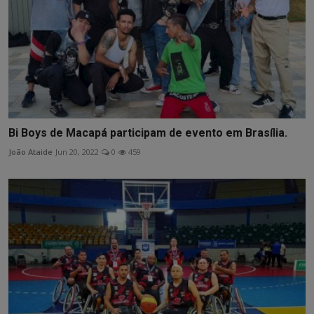
Bi Boys de Macapá participam de evento em Brasília.
João Ataide
Jun 20, 2022
0
459