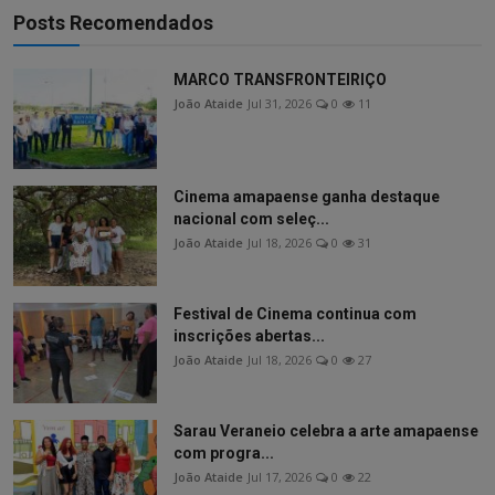
Posts Recomendados
MARCO TRANSFRONTEIRIÇO
João Ataide
Jul 31, 2026
0
11
Cinema amapaense ganha destaque
nacional com seleç...
João Ataide
Jul 18, 2026
0
31
Festival de Cinema continua com
inscrições abertas...
João Ataide
Jul 18, 2026
0
27
Sarau Veraneio celebra a arte amapaense
com progra...
João Ataide
Jul 17, 2026
0
22