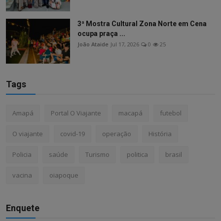
3ª Mostra Cultural Zona Norte em Cena
ocupa praça ...
João Ataide
Jul 17, 2026
0
25
Tags
Amapá
Portal O Viajante
macapá
futebol
O viajante
covid-19
operação
História
Policia
saúde
Turismo
politica
brasil
vacina
oiapoque
Enquete