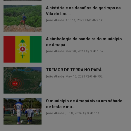
A história e os desafios do garimpo na
Vila do Lou...
João Ataide
Apr 11, 2023
0
2.1k
A simbologia da bandeira do município
de Amapá
João Ataide
Mar 20, 2023
0
1.5k
TREMOR DE TERRA NO PARÁ
João Ataide
May 16, 2021
0
702
O município de Amapá viveu um sábado
de festa e mu...
João Ataide
Jun 8, 2026
0
111