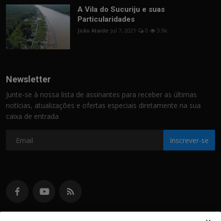
A Vila do Sucuriju e suas
Particularidades
João Ataide
Jul 7, 2021
0
3.9k
Newsletter
Junte-se à nossa lista de assinantes para receber as últimas
notícias, atualizações e ofertas especiais diretamente na sua
caixa de entrada
Inscrever-se