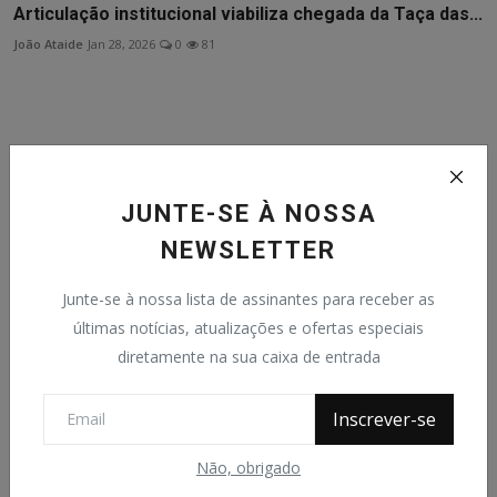
Articulação institucional viabiliza chegada da Taça das...
João Ataide
Jan 28, 2026
0
81
Comentários
Comentários do Facebook
JUNTE-SE À NOSSA
Name
NEWSLETTER
Junte-se à nossa lista de assinantes para receber as
últimas notícias, atualizações e ofertas especiais
Email
diretamente na sua caixa de entrada
Inscrever-se
Comentário
Não, obrigado