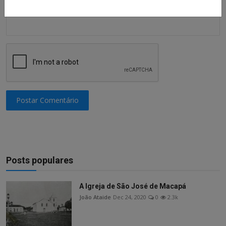
Postar Comentário
Posts populares
A Igreja de São José de Macapá
João Ataide
Dec 24, 2020
0
2.3k