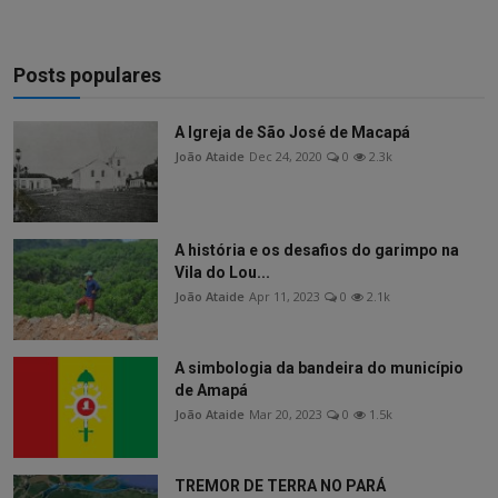
Posts populares
A Igreja de São José de Macapá
João Ataide
Dec 24, 2020
0
2.3k
A história e os desafios do garimpo na
Vila do Lou...
João Ataide
Apr 11, 2023
0
2.1k
A simbologia da bandeira do município
de Amapá
João Ataide
Mar 20, 2023
0
1.5k
TREMOR DE TERRA NO PARÁ