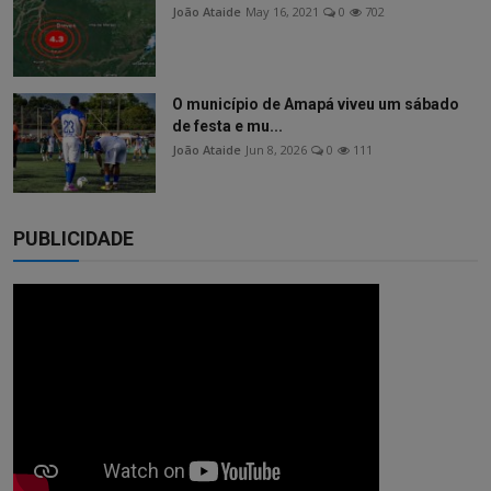
João Ataide
May 16, 2021
0
702
O município de Amapá viveu um sábado
de festa e mu...
João Ataide
Jun 8, 2026
0
111
PUBLICIDADE