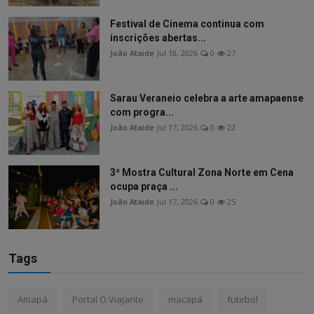
Festival de Cinema continua com
inscrições abertas...
João Ataide
Jul 18, 2026
0
27
Sarau Veraneio celebra a arte amapaense
com progra...
João Ataide
Jul 17, 2026
0
22
3ª Mostra Cultural Zona Norte em Cena
ocupa praça ...
João Ataide
Jul 17, 2026
0
25
Tags
Amapá
Portal O Viajante
macapá
futebol