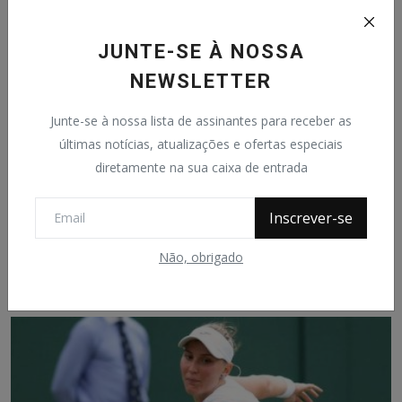
JUNTE-SE À NOSSA
NEWSLETTER
Junte-se à nossa lista de assinantes para receber as
últimas notícias, atualizações e ofertas especiais
diretamente na sua caixa de entrada
Inscrever-se
Liga Desportiva de Amapá (LDA) fortalece o sub-17 de
Não, obrigado
Am...
João Ataide
Jul 29, 2022
0
389