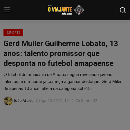
Login
Registrar
ESPORTE
Gerd Muller Guilherme Lobato, 13
Home
anos: talento promissor que
Contato
desponta no futebol amapaense
ARTIGOS
O futebol do município de Amapá segue revelando jovens
talentos, e um nome já começa a ganhar destaque: Gerd Miler,
NOTÍCIAS
de apenas 13 anos, atleta da categoria sub-15.
PODCASTS
João Ataide
Apr 20, 2026 - 16:49
0
188
GALERIA DE FOTOS
COLABORADORES