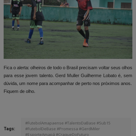
Fica o alerta: olheiros de todo o Brasil precisam voltar seus olhos
para esse jovem talento. Gerd Muller Guilherme Lobato é, sem
dúvida, um nome para acompanhar de perto nos próximos anos.
Fiquem de olho.
#FutebolAmapaense #TalentoDaBase #Sub15
#FutebolDeBase #Promessa #GerdMiler
Tags:
#EsporteAmapá #CraqueDoFuturo