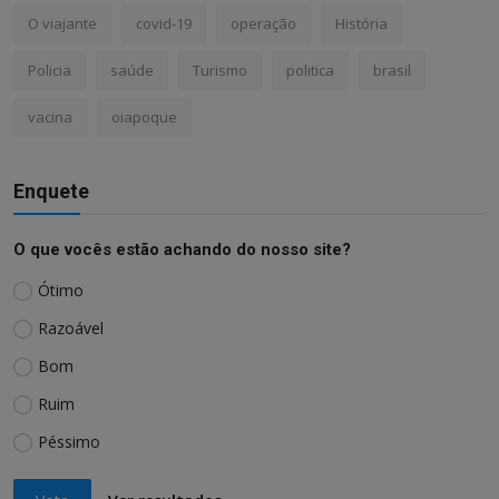
O viajante
covid-19
operação
História
Policia
saúde
Turismo
politica
brasil
vacina
oiapoque
Enquete
O que vocês estão achando do nosso site?
Ótimo
Razoável
Bom
Ruim
Péssimo